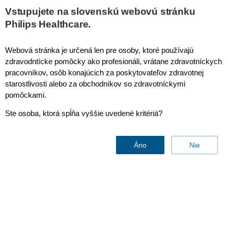
Lumify Pricing
Vstupujete na slovenskú webovú stránku
Subscription options
Philips Healthcare.
Orders include a Lumify transducer, the cloud-enabled
Webová stránka je určená len pre osoby, ktoré používajú
Lumify Android ultrasound app, software upgrades,
zdravodntícke pomôcky ako profesionáli, vrátane zdravotníckych
manufactuer's warranty, and access to Philips service and
pracovníkov, osôb konajúcich za poskytovateľov zdravotnej
education.
starostlivosti alebo za obchodníkov so zdravotníckymi
pomôckami.
Monthly
1 Year
2 Years
Ste osoba, ktorá spĺňa vyššie uvedené kritériá?
$199
$2,388
$4,776
/month
/12
/24
mos
months
Áno
Nie
Premium
Warranty
Premium
Premium
$75/mo
Warranty
Warranty
$900/12 mos
$1,800/24
mos