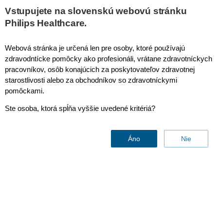
Vstupujete na slovenskú webovú stránku
Philips Healthcare.
Articles
Webová stránka je určená len pre osoby, ktoré používajú
zdravodntícke pomôcky ako profesionáli, vrátane zdravotníckych
pracovníkov, osôb konajúcich za poskytovateľov zdravotnej
starostlivosti alebo za obchodníkov so zdravotníckymi
pomôckami.
Ste osoba, ktorá spĺňa vyššie uvedené kritériá?
Áno
Nie
Connect with Philips