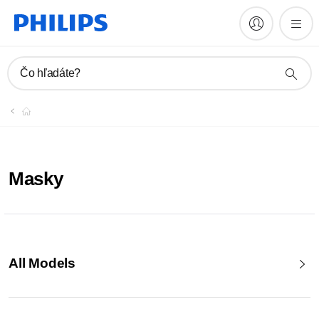
Čo hľadáte?
Masky
All Models