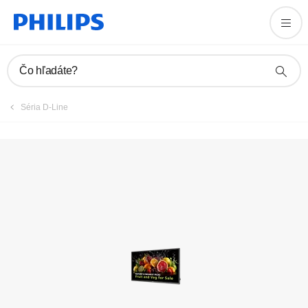
Zaregistrovať výrobok
Čo hľadáte?
Séria D-Line