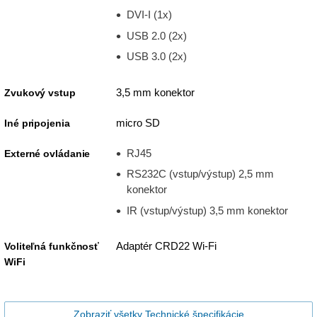
DVI-I (1x)
USB 2.0 (2x)
USB 3.0 (2x)
3,5 mm konektor
Zvukový vstup
micro SD
Iné pripojenia
RJ45
Externé ovládanie
RS232C (vstup/výstup) 2,5 mm
konektor
IR (vstup/výstup) 3,5 mm konektor
Adaptér CRD22 Wi-Fi
Voliteľná funkčnosť
WiFi
Zobraziť všetky Technické špecifikácie