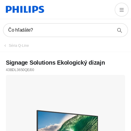
Čo hľadáte?
Séria Q-Line
Signage Solutions Ekologický dizajn
43BDL3650QE/00