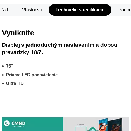
hľad
Vlastnosti
Technické špecifikácie
Podpo
Vyniknite
Displej s jednoduchým nastavením a dobou
prevádzky 18/7.
75"
Priame LED podsvietenie
Ultra HD