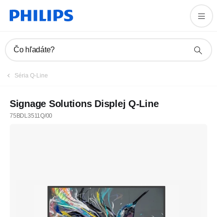
Čo hľadáte?
Séria Q-Line
Signage Solutions Displej Q-Line
75BDL3511Q/00