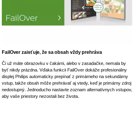
FailOver zaisťuje, že sa obsah vždy prehráva
Či už máte obrazovku v čakárni, alebo v zasadačke, nemala by
byť nikdy prázdna. Vďaka funkcii FailOver dokáže profesionálny
displej Philips automaticky prepínať z primárneho na sekundárny
vstup, takže obsah môže prehrávať aj vtedy, keď je primárny zdroj
nedostupný. Jednoducho nastavte zoznam alternatívnych vstupov,
aby vaše priestory nezostali bez života.