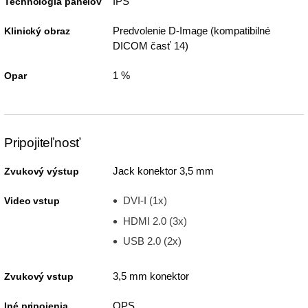
IPS
Technológia panelov
Predvolenie D-Image (kompatibilné
Klinický obraz
DICOM časť 14)
1 %
Opar
Pripojiteľnosť
Jack konektor 3,5 mm
Zvukový výstup
DVI-I (1x)
Video vstup
HDMI 2.0 (3x)
USB 2.0 (2x)
3,5 mm konektor
Zvukový vstup
OPS
Iné pripojenia