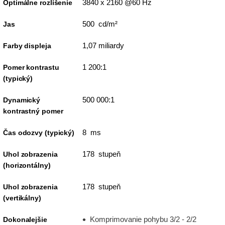
3840 x 2160 @60 Hz
Optimálne rozlíšenie
500 cd/m²
Jas
1,07 miliardy
Farby displeja
1 200:1
Pomer kontrastu
(typický)
500 000:1
Dynamický
kontrastný pomer
8 ms
Čas odozvy (typický)
178 stupeň
Uhol zobrazenia
(horizontálny)
178 stupeň
Uhol zobrazenia
(vertikálny)
Komprimovanie pohybu 3/2 - 2/2
Dokonalejšie