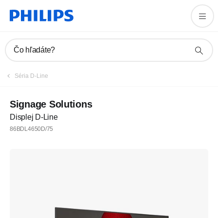
Čo hľadáte?
Séria D-Line
Signage Solutions
Displej D-Line
86BDL4650D/75