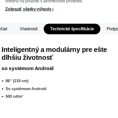
vhodný na použitie v akomkoľvek prostredí.
Zobraziť všetky výhody
hľad
Vlastnosti
Technické špecifikácie
Podpo
Inteligentný a modulárny pre ešte
dlhšiu životnosť
so systémom Android
86“ (218 cm)
So systémom Android
500 cd/m²