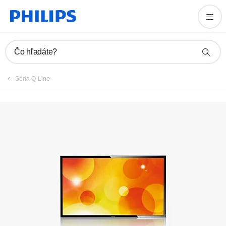
Zaregistrovať výrobok
Čo hľadáte?
Séria Q-Line