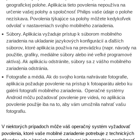
geografickej polohe. Aplikácia tieto povolenia nepoužíva na
určenie vašej polohy a spoločnosť Philips vaše údaje o polohe
nezískava. Povolenia týkajúce sa polohy môžete kedykoľvek
odvolať v nastaveniach svojho mobilného zariadenia.
Súbory. Aplikácia vyžaduje prístup k súborom mobilného
zariadenia na ukladanie jazykových konfigurácií a ďalších
súborov, ktoré aplikácia používa na prevádzku (napr. návody na
použitie, grafiky, mediálne súbory alebo iné veľké programové
aktíva). Ak aplikáciu odstránite, súbory sa z vášho mobilného
zariadenia odstránia.
Fotografie a médiá. Ak do svojho konta nahrávate fotografie,
aplikácia požaduje povolenie na prístup k fotoaparátu alebo ku
galérii fotografií mobilného zariadenia. Operačné systémy
Android môžu požadovať povolenie pre videá, no aplikácia
povolenie použije iba na to, aby vám umožnila nahrať vašu
fotografiu.
V niektorých prípadoch môže váš operačný systém vyžadovať
povolenia, ktoré vaše mobilné zariadenie potrebuje z technických