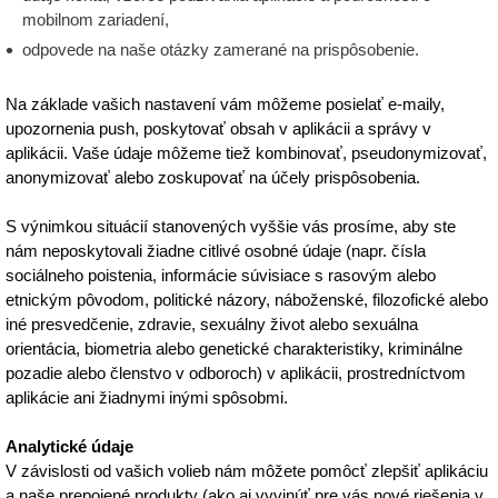
mobilnom zariadení,
odpovede na naše otázky zamerané na prispôsobenie.
Na základe vašich nastavení vám môžeme posielať e-maily,
upozornenia push, poskytovať obsah v aplikácii a správy v
aplikácii. Vaše údaje môžeme tiež kombinovať, pseudonymizovať,
anonymizovať alebo zoskupovať na účely prispôsobenia.
S výnimkou situácií stanovených vyššie vás prosíme, aby ste
nám neposkytovali žiadne citlivé osobné údaje (napr. čísla
sociálneho poistenia, informácie súvisiace s rasovým alebo
etnickým pôvodom, politické názory, náboženské, filozofické alebo
iné presvedčenie, zdravie, sexuálny život alebo sexuálna
orientácia, biometria alebo genetické charakteristiky, kriminálne
pozadie alebo členstvo v odboroch) v aplikácii, prostredníctvom
aplikácie ani žiadnymi inými spôsobmi.
Analytické údaje
V závislosti od vašich volieb nám môžete pomôcť zlepšiť aplikáciu
a naše prepojené produkty (ako aj vyvinúť pre vás nové riešenia v