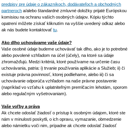
predpisy pre údaje o zákazníkoch, dodávateľoch a obchodných
partneroch
a/alebo štandardné zmluvné doložky prijaté Európskou
komisiou na ochranu vašich osobných údajov. Kópiu týchto
opatrení môžete získať kliknutím na vyššie uvedený odkaz alebo
ak nás budete kontaktovať
tu
.
Ako dlho uchovávame vaše údaje?
Vaše osobné údaje budeme uchovávať tak dlho, ako je to potrebné
alebo povolené vzhľadom na účel (účely), na ktoré sa údaje
zhromažďujú. Medzi kritériá, ktoré používame na určenie času
uchovávania, patria: i) trvanie používania aplikácie a Služieb; ii) či
existuje právna povinnosť, ktorej podliehame, alebo iii) či sa
uchovávanie odporúča vzhľadom na naše právne postavenie
(napríklad vo vzťahu k uplatniteľným premlčacím lehotám, sporom
alebo regulačným vyšetrovaniam).
Vaše voľby a práva
Ak chcete odoslať žiadosť o prístup k osobným údajom, ktoré ste
nám v minulosti poskytli, o ich opravu, vymazanie, obmedzenie
alebo námietku voči nim, prípadne ak chcete odoslať žiadosť