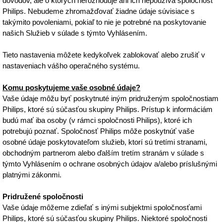
dôvodov, ale o ktorých nerozhoduje ani ich nepoužíva spoločnosť
Philips. Nebudeme zhromažďovať žiadne údaje súvisiace s
takýmito povoleniami, pokiaľ to nie je potrebné na poskytovanie
našich Služieb v súlade s týmto Vyhlásením.
Tieto nastavenia môžete kedykoľvek zablokovať alebo zrušiť v
nastaveniach vášho operačného systému.
Komu poskytujeme vaše osobné údaje?
Vaše údaje môžu byť poskytnuté iným pridruženým spoločnostiam
Philips, ktoré sú súčasťou skupiny Philips. Prístup k informáciám
budú mať iba osoby (v rámci spoločnosti Philips), ktoré ich
potrebujú poznať. Spoločnosť Philips môže poskytnúť vaše
osobné údaje poskytovateľom služieb, ktorí sú tretími stranami,
obchodným partnerom alebo ďalším tretím stranám v súlade s
týmto Vyhlásením o ochrane osobných údajov a/alebo príslušnými
platnými zákonmi.
Pridružené spoločnosti
Vaše údaje môžeme zdieľať s inými subjektmi spoločnosťami
Philips, ktoré sú súčasťou skupiny Philips. Niektoré spoločnosti