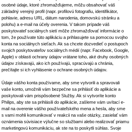
osobné údaje, ktoré zhromažďujeme, môžu obsahovať váš
základný verejný profil (napr. profilovú fotografiu, identifikátor,
pohlavie, adresu URL, dátum narodenia, domovskú stránku a
polohu) a e-mail na účely overenia. V takom prípade váš
poskytovateľ sociálnych sietí môže zhromažďovať informácie o
tom, že používate túto aplikáciu a prihlasujete sa pomocou svojho
konta na sociálnych sieťach. Ak sa chcete dozvedieť o postupoch
svojich poskytovateľov sociálnych médií (napr. Facebook, Google,
Apple) v oblasti ochrany údajov vrátane toho, aké druhy osobných
údajov získavajú, ako ich používajú, spracúvajú a chránia,
prečítajte si ich vyhlásenie o ochrane osobných údajov.
Údaje vášho konta používame, aby sme vytvorili a spravovali
vaše konto, umožnili vám bezpečne sa prihlásiť do aplikácie a
poskytovali vám prispôsobené Služby. Ak si vytvoríte konto
Philips, aby ste sa prihlásili do aplikácie, zašleme vám uvítací e-
mail na overenie vášho používateľského mena a hesla, aby sme
s vami mohli komunikovať v reakcii na vaše otázky, zasielať vám
oznámenia súvisiace výlučne so službami alebo realizovať priamu
marketingovú komunikáciu, ak ste na to poskytli súhlas. Svoje