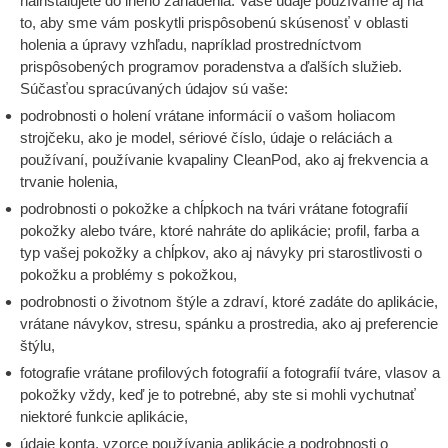
nainštalujete do iného zariadenia. Vaše údaje používame aj na
to, aby sme vám poskytli prispôsobenú skúsenosť v oblasti
holenia a úpravy vzhľadu, napríklad prostredníctvom
prispôsobených programov poradenstva a ďalších služieb.
Súčasťou spracúvaných údajov sú vaše:
podrobnosti o holení vrátane informácií o vašom holiacom
strojčeku, ako je model, sériové číslo, údaje o reláciách a
používaní, používanie kvapaliny CleanPod, ako aj frekvencia a
trvanie holenia,
podrobnosti o pokožke a chĺpkoch na tvári vrátane fotografií
pokožky alebo tváre, ktoré nahráte do aplikácie; profil, farba a
typ vašej pokožky a chĺpkov, ako aj návyky pri starostlivosti o
pokožku a problémy s pokožkou,
podrobnosti o životnom štýle a zdraví, ktoré zadáte do aplikácie,
vrátane návykov, stresu, spánku a prostredia, ako aj preferencie
štýlu,
fotografie vrátane profilových fotografií a fotografií tváre, vlasov a
pokožky vždy, keď je to potrebné, aby ste si mohli vychutnať
niektoré funkcie aplikácie,
údaje konta, vzorce používania aplikácie a podrobnosti o