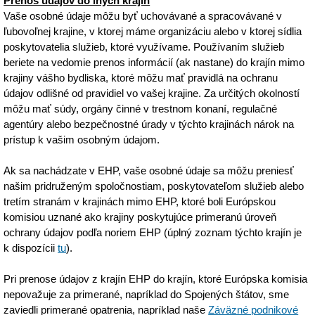
Prenos údajov do iných krajín
Vaše osobné údaje môžu byť uchovávané a spracovávané v
ľubovoľnej krajine, v ktorej máme organizáciu alebo v ktorej sídlia
poskytovatelia služieb, ktoré využívame. Používaním služieb
beriete na vedomie prenos informácií (ak nastane) do krajín mimo
krajiny vášho bydliska, ktoré môžu mať pravidlá na ochranu
údajov odlišné od pravidiel vo vašej krajine. Za určitých okolností
môžu mať súdy, orgány činné v trestnom konaní, regulačné
agentúry alebo bezpečnostné úrady v týchto krajinách nárok na
prístup k vašim osobným údajom.
Ak sa nachádzate v EHP, vaše osobné údaje sa môžu preniesť
našim pridruženým spoločnostiam, poskytovateľom služieb alebo
tretím stranám v krajinách mimo EHP, ktoré boli Európskou
komisiou uznané ako krajiny poskytujúce primeranú úroveň
ochrany údajov podľa noriem EHP (úplný zoznam týchto krajín je
k dispozícii
tu
).
Pri prenose údajov z krajín EHP do krajín, ktoré Európska komisia
nepovažuje za primerané, napríklad do Spojených štátov, sme
zaviedli primerané opatrenia, napríklad naše
Záväzné podnikové