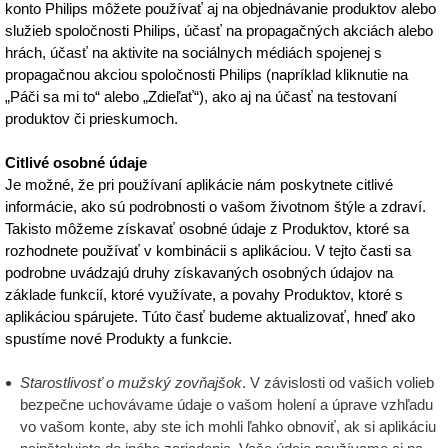
konto Philips môžete používať aj na objednávanie produktov alebo
služieb spoločnosti Philips, účasť na propagačných akciách alebo
hrách, účasť na aktivite na sociálnych médiách spojenej s
propagačnou akciou spoločnosti Philips (napríklad kliknutie na
„Páči sa mi to“ alebo „Zdieľať“), ako aj na účasť na testovaní
produktov či prieskumoch.
Citlivé osobné údaje
Je možné, že pri používaní aplikácie nám poskytnete citlivé
informácie, ako sú podrobnosti o vašom životnom štýle a zdraví.
Takisto môžeme získavať osobné údaje z Produktov, ktoré sa
rozhodnete používať v kombinácii s aplikáciou. V tejto časti sa
podrobne uvádzajú druhy získavaných osobných údajov na
základe funkcií, ktoré využívate, a povahy Produktov, ktoré s
aplikáciou spárujete. Túto časť budeme aktualizovať, hneď ako
spustíme nové Produkty a funkcie.
Starostlivosť o mužský zovňajšok
. V závislosti od vašich volieb
bezpečne uchovávame údaje o vašom holení a úprave vzhľadu
vo vašom konte, aby ste ich mohli ľahko obnoviť, ak si aplikáciu