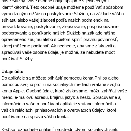
naše Služby. Vaše osobné údaje spájame s jedinečnými
identifikátormi. Tieto osobné údaje môžeme používať spôsobom
vymedzeným nižšie na poskytovanie Služieb, na základe vášho
súhlasu alebo vašej žiadosti podľa našich podmienok na
prevádzkovanie, poskytovanie, zlepšovanie, prispôsobovanie,
podporovanie a ponúkanie našich Služieb na základe nášho
oprávneného záujmu alebo s cieľom splniť právnu povinnosť,
ktorej môžeme podliehať. Ak nechcete, aby sme získavali a
spracúvali vaše osobné údaje, je možné, že nebudete môcť
používať Služby.
Údaje účtu
Do aplikácie sa môžete prihlásiť pomocou konta Philips alebo
pomocou svojho profilu na sociálnych médiách vrátane svojho
konta Apple. Osobné údaje, ktoré získavame, môžu zahŕňať vaše
meno, e-mailovú adresu, krajinu, jazyk a heslo. Spracúvame aj
informácie o vašom používaní aplikácie vrátane informácií o
vašich reláciách, prihlasovacích a overovacích údajov, ktoré
používame na správu vášho konta.
Keď sa rozhodnete prihlásiť prostredníctvom sociálnych sietí,