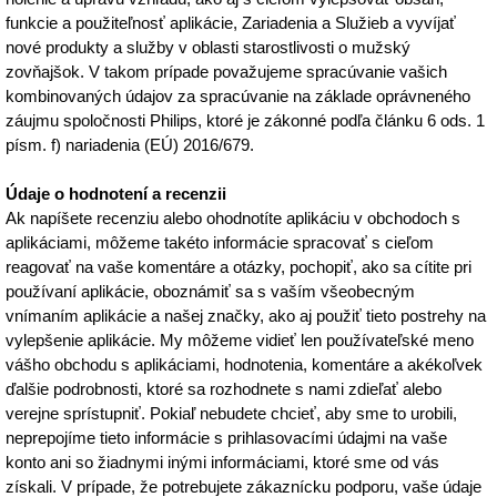
funkcie a použiteľnosť aplikácie, Zariadenia a Služieb a vyvíjať
nové produkty a služby v oblasti starostlivosti o mužský
zovňajšok. V takom prípade považujeme spracúvanie vašich
kombinovaných údajov za spracúvanie na základe oprávneného
záujmu spoločnosti Philips, ktoré je zákonné podľa článku 6 ods. 1
písm. f) nariadenia (EÚ) 2016/679.
Údaje o hodnotení a recenzii
Ak napíšete recenziu alebo ohodnotíte aplikáciu v obchodoch s
aplikáciami, môžeme takéto informácie spracovať s cieľom
reagovať na vaše komentáre a otázky, pochopiť, ako sa cítite pri
používaní aplikácie, oboznámiť sa s vaším všeobecným
vnímaním aplikácie a našej značky, ako aj použiť tieto postrehy na
vylepšenie aplikácie. My môžeme vidieť len používateľské meno
vášho obchodu s aplikáciami, hodnotenia, komentáre a akékoľvek
ďalšie podrobnosti, ktoré sa rozhodnete s nami zdieľať alebo
verejne sprístupniť. Pokiaľ nebudete chcieť, aby sme to urobili,
neprepojíme tieto informácie s prihlasovacími údajmi na vaše
konto ani so žiadnymi inými informáciami, ktoré sme od vás
získali. V prípade, že potrebujete zákaznícku podporu, vaše údaje