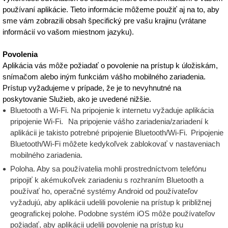
používaní aplikácie. Tieto informácie môžeme použiť aj na to, aby
sme vám zobrazili obsah špecifický pre vašu krajinu (vrátane
informácií vo vašom miestnom jazyku).
Povolenia
Aplikácia vás môže požiadať o povolenie na prístup k úložiskám,
snímačom alebo iným funkciám vášho mobilného zariadenia.
Prístup vyžadujeme v prípade, že je to nevyhnutné na
poskytovanie Služieb, ako je uvedené nižšie.
Bluetooth a Wi-Fi. Na pripojenie k internetu vyžaduje aplikácia
pripojenie Wi-Fi. Na pripojenie vášho zariadenia/zariadení k
aplikácii je takisto potrebné pripojenie Bluetooth/Wi-Fi. Pripojenie
Bluetooth/Wi-Fi môžete kedykoľvek zablokovať v nastaveniach
mobilného zariadenia.
Poloha. Aby sa používatelia mohli prostredníctvom telefónu
pripojiť k akémukoľvek zariadeniu s rozhraním Bluetooth a
používať ho, operačné systémy Android od používateľov
vyžadujú, aby aplikácii udelili povolenie na prístup k približnej
geografickej polohe. Podobne systém iOS môže používateľov
požiadať, aby aplikácii udelili povolenie na prístup ku