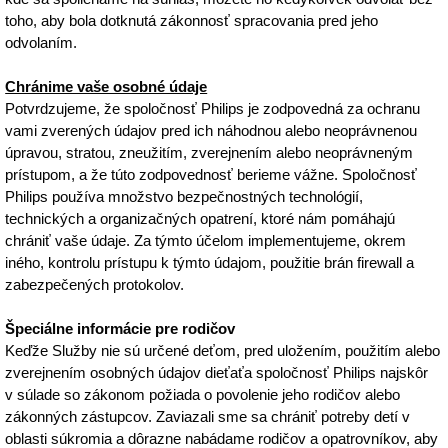
toho, aby bola dotknutá zákonnosť spracovania pred jeho
odvolaním.
Chránime vaše osobné údaje
Potvrdzujeme, že spoločnosť Philips je zodpovedná za ochranu
vami zverených údajov pred ich náhodnou alebo neoprávnenou
úpravou, stratou, zneužitím, zverejnením alebo neoprávneným
prístupom, a že túto zodpovednosť berieme vážne. Spoločnosť
Philips používa množstvo bezpečnostných technológií,
technických a organizačných opatrení, ktoré nám pomáhajú
chrániť vaše údaje. Za týmto účelom implementujeme, okrem
iného, kontrolu prístupu k týmto údajom, použitie brán firewall a
zabezpečených protokolov.
Špeciálne informácie pre rodičov
Keďže Služby nie sú určené deťom, pred uložením, použitím alebo
zverejnením osobných údajov dieťaťa spoločnosť Philips najskôr
v súlade so zákonom požiada o povolenie jeho rodičov alebo
zákonných zástupcov. Zaviazali sme sa chrániť potreby detí v
oblasti súkromia a dôrazne nabádame rodičov a opatrovníkov, aby