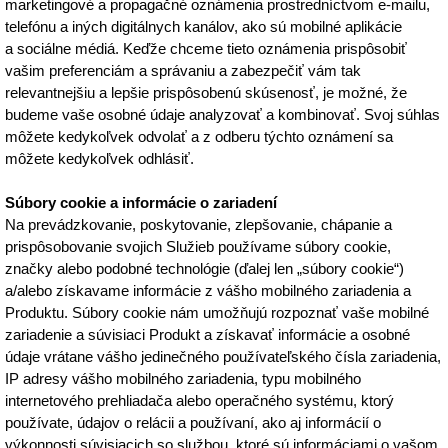
marketingové a propagačné oznámenia prostredníctvom e-mailu,
telefónu a iných digitálnych kanálov, ako sú mobilné aplikácie
a sociálne médiá. Keďže chceme tieto oznámenia prispôsobiť
vašim preferenciám a správaniu a zabezpečiť vám tak
relevantnejšiu a lepšie prispôsobenú skúsenosť, je možné, že
budeme vaše osobné údaje analyzovať a kombinovať. Svoj súhlas
môžete kedykoľvek odvolať a z odberu týchto oznámení sa
môžete kedykoľvek odhlásiť.
Súbory cookie a informácie o zariadení
Na prevádzkovanie, poskytovanie, zlepšovanie, chápanie a
prispôsobovanie svojich Služieb používame súbory cookie,
značky alebo podobné technológie (ďalej len „súbory cookie“)
a/alebo získavame informácie z vášho mobilného zariadenia a
Produktu. Súbory cookie nám umožňujú rozpoznať vaše mobilné
zariadenie a súvisiaci Produkt a získavať informácie a osobné
údaje vrátane vášho jedinečného používateľského čísla zariadenia,
IP adresy vášho mobilného zariadenia, typu mobilného
internetového prehliadača alebo operačného systému, ktorý
používate, údajov o relácii a používaní, ako aj informácií o
výkonnosti súvisiacich so službou, ktoré sú informáciami o vašom