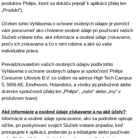
produktov Philips, ktoré sa dokážu pripojiť k aplikácii (ďalej len
„Produkt“).
Účelom tohto Vyhlásenia o ochrane osobných údajov je pomôcť
vám porozumieť ako chránime osobné údaje pri používaní našich
Služieb vrátane toho, aké informácie a osobné údaje získavame,
prečo ich získavame a čo s nimi robíme a aké sú vaše
individuálne práva.
Prevádzkovateľom vašich osobných údajov podľa tohto
Vyhlásenia o ochrane osobných údajov je spoločnosť Philips
Consumer Lifestyle B.V. so sídlom na adrese High Tech Campus
5, 5656 AE, Eindhoven, Holandsko, a všetky jej pridružené alebo
dcérske spoločnosti (ďalej len „Philips“, „naše“ alebo „my“ v
príslušnom tvare).
Aké informácie a osobné údaje získavame a na aké účely?
Informácie a osobné údaje spracúvame, ako sa podrobne opisuje
nižšie, pri poskytovaní svojich Služieb vrátane prípadov, keď
pristupujete k aplikácii, preberáte ju a inštalujete alebo používate