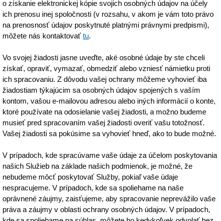
o získanie elektronickej kópie svojich osobných údajov na účely
ich prenosu inej spoločnosti (v rozsahu, v akom je vám toto právo
na prenosnosť údajov poskytnuté platnými právnymi predpismi),
môžete nás kontaktovať
tu
.
Vo svojej žiadosti jasne uveďte, aké osobné údaje by ste chceli
získať, opraviť, vymazať, obmedziť alebo vzniesť námietku proti
ich spracovaniu. Z dôvodu vašej ochrany môžeme vyhovieť iba
žiadostiam týkajúcim sa osobných údajov spojených s vaším
kontom, vašou e-mailovou adresou alebo iných informácií o konte,
ktoré používate na odosielanie vašej žiadosti, a možno budeme
musieť pred spracovaním vašej žiadosti overiť vašu totožnosť.
Vašej žiadosti sa pokúsime sa vyhovieť hneď, ako to bude možné.
V prípadoch, kde spracúvame vaše údaje za účelom poskytovania
našich Služieb na základe našich podmienok, je možné, že
nebudeme môcť poskytovať Služby, pokiaľ vaše údaje
nespracujeme. V prípadoch, kde sa spoliehame na naše
oprávnené záujmy, zaisťujeme, aby spracovanie neprevážilo vaše
práva a záujmy v oblasti ochrany osobných údajov. V prípadoch,
kde sa spoliehame na súhlas, môžete ho kedykoľvek odvolať bez