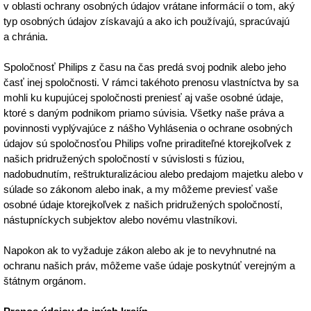
v oblasti ochrany osobných údajov vrátane informácií o tom, aký
typ osobných údajov získavajú a ako ich používajú, spracúvajú
a chránia.
Spoločnosť Philips z času na čas predá svoj podnik alebo jeho
časť inej spoločnosti. V rámci takéhoto prenosu vlastníctva by sa
mohli ku kupujúcej spoločnosti preniesť aj vaše osobné údaje,
ktoré s daným podnikom priamo súvisia. Všetky naše práva a
povinnosti vyplývajúce z nášho Vyhlásenia o ochrane osobných
údajov sú spoločnosťou Philips voľne priraditeľné ktorejkoľvek z
našich pridružených spoločností v súvislosti s fúziou,
nadobudnutím, reštrukturalizáciou alebo predajom majetku alebo v
súlade so zákonom alebo inak, a my môžeme previesť vaše
osobné údaje ktorejkoľvek z našich pridružených spoločností,
nástupníckych subjektov alebo novému vlastníkovi.
Napokon ak to vyžaduje zákon alebo ak je to nevyhnutné na
ochranu našich práv, môžeme vaše údaje poskytnúť verejným a
štátnym orgánom.