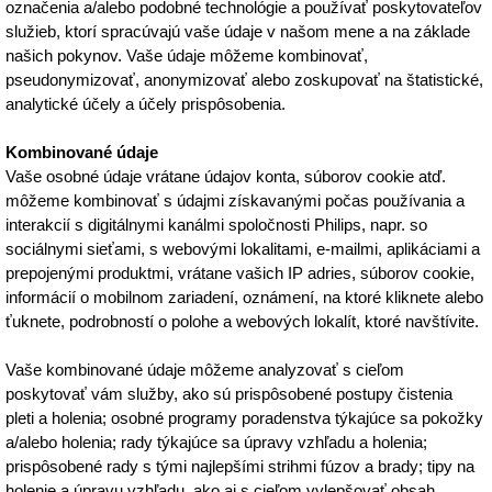
označenia a/alebo podobné technológie a používať poskytovateľov
služieb, ktorí spracúvajú vaše údaje v našom mene a na základe
našich pokynov. Vaše údaje môžeme kombinovať,
pseudonymizovať, anonymizovať alebo zoskupovať na štatistické,
analytické účely a účely prispôsobenia.
Kombinované údaje
Vaše osobné údaje vrátane údajov konta, súborov cookie atď.
môžeme kombinovať s údajmi získavanými počas používania a
interakcií s digitálnymi kanálmi spoločnosti Philips, napr. so
sociálnymi sieťami, s webovými lokalitami, e-mailmi, aplikáciami a
prepojenými produktmi, vrátane vašich IP adries, súborov cookie,
informácií o mobilnom zariadení, oznámení, na ktoré kliknete alebo
ťuknete, podrobností o polohe a webových lokalít, ktoré navštívite.
Vaše kombinované údaje môžeme analyzovať s cieľom
poskytovať vám služby, ako sú prispôsobené postupy čistenia
pleti a holenia; osobné programy poradenstva týkajúce sa pokožky
a/alebo holenia; rady týkajúce sa úpravy vzhľadu a holenia;
prispôsobené rady s tými najlepšími strihmi fúzov a brady; tipy na
holenie a úpravu vzhľadu, ako aj s cieľom vylepšovať obsah,