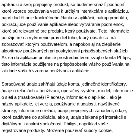
aplikáciu a svoj prepojený produkt, sa budeme snažiť pochopiť,
ktoré vzorce používania vedú k určitým interakciám s aplikáciou,
napríklad čítanie konkrétneho článku v aplikácii, nákup produktu,
pokračujúce používanie aplikácie alebo vytváranie podmienok,
ktoré sú relevantné pre produkt, ktorý používate. Tieto informácie
použijeme na vytvorenie pravidiel toho, ktorý obsah sa má
zobrazovať ktorým používateľom, a napokon aj na zlepšenie
algoritmov používaných pri poskytovaní prispôsobených služieb.
Ak sa do aplikácie prihlásite prostredníctvom svojho konta Philips,
tieto informácie použijeme na prispôsobenie vášho používania na
základe vašich vzorcov používania aplikácie.
Spracúvané údaje zahŕňajú údaje konta, jedinečné identifikátory,
údaje o reláciách a používaní, operačný systém, model, informácie
o sieti a (maskované) IP adresy, informácie o aplikácii, ako je
názov aplikácie, jej verzia, používanie a udalosti, navštívené
stránky, informácie o relácii, údaje prepojených zariadení, údaje,
ktoré zadávate do aplikácie, ako aj údaje získané pri interakcii s
digitálnymi kanálmi spoločnosti Philips, napríklad vaše
registrované produkty. Môžeme používať súbory cookie,