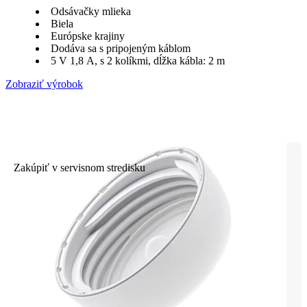
Odsávačky mlieka
Biela
Európske krajiny
Dodáva sa s pripojeným káblom
5 V 1,8 A, s 2 kolíkmi, dĺžka kábla: 2 m
Zobraziť výrobok
Zakúpiť v servisnom stredisku