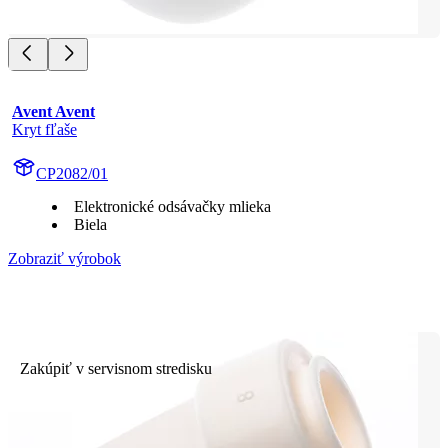
Avent Avent
Kryt fľaše
CP2082/01
Elektronické odsávačky mlieka
Biela
Zobraziť výrobok
Zakúpiť v servisnom stredisku