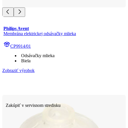
Philips Avent
Membrána elektrickej odsávačky mlieka
CP9914/01
Odsávačky mlieka
Biela
Zobraziť výrobok
Zakúpiť v servisnom stredisku