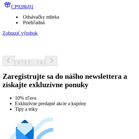
CP9286/01
Odsávačky mlieka
Priehľadná
Zobraziť výrobok
1
2
...
5
Zaregistrujte sa do nášho newslettera a
získajte exkluzívne ponuky
10% zľava
Exkluzívne predajné akcie a kupóny
Tipy a triky