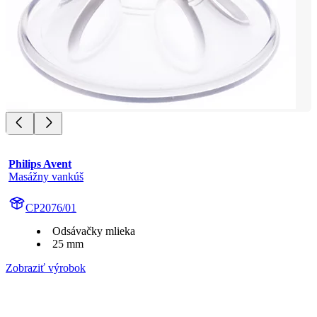
Philips Avent
Masážny vankúš
CP2076/01
Odsávačky mlieka
25 mm
Zobraziť výrobok