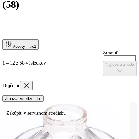
(
58
)
Všetky filtre
1
Zoradiť:
1 – 12 z 58 výsledkov
Najlepšia zhoda
Dojčenie
Zmazať všetky filtre
Zakúpiť v servisnom stredisku