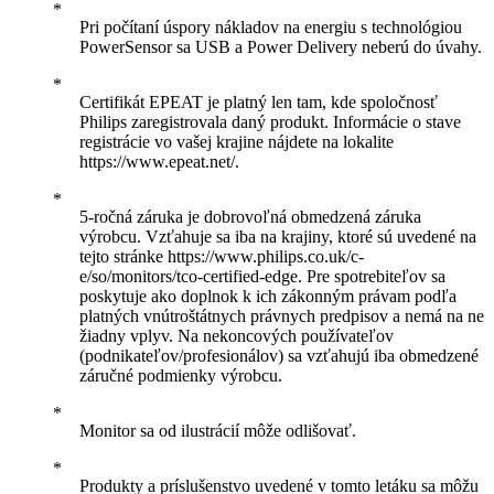
Pri počítaní úspory nákladov na energiu s technológiou
PowerSensor sa USB a Power Delivery neberú do úvahy.
Certifikát EPEAT je platný len tam, kde spoločnosť
Philips zaregistrovala daný produkt. Informácie o stave
registrácie vo vašej krajine nájdete na lokalite
https://www.epeat.net/.
5-ročná záruka je dobrovoľná obmedzená záruka
výrobcu. Vzťahuje sa iba na krajiny, ktoré sú uvedené na
tejto stránke https://www.philips.co.uk/c-
e/so/monitors/tco-certified-edge. Pre spotrebiteľov sa
poskytuje ako doplnok k ich zákonným právam podľa
platných vnútroštátnych právnych predpisov a nemá na ne
žiadny vplyv. Na nekoncových používateľov
(podnikateľov/profesionálov) sa vzťahujú iba obmedzené
záručné podmienky výrobcu.
Monitor sa od ilustrácií môže odlišovať.
Produkty a príslušenstvo uvedené v tomto letáku sa môžu