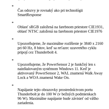
Čas odozvy je rovnaký ako pri technológii
SmartResponse
Oblasť sRGB založená na farebnom priestore CIE1931,
oblasť NTSC založená na farebnom priestore CIE1976
Upozorňujeme, že maximálne rozlíšenie je 3840 x 2160
pri 60 Hz, 8 bitov, keď sa reťazec uzavretého cyklu
pripojí cez Thunderbolt 4.
Upozorňujeme, že PowerSensor 2 je funkčný len s
nainštalovaným systémom Windows 11. Keď je
aktivovaný PowerSensor 2, WAL znamená Walk Away
Lock a WOA znamená Wake On.
Napájanie tejto obrazovky prostredníctvom portu
Thunderbolt je do 100 W (v bežných podmienkach
96 W). Maximálne napájanie bude závisieť od vášho
zariadenia.