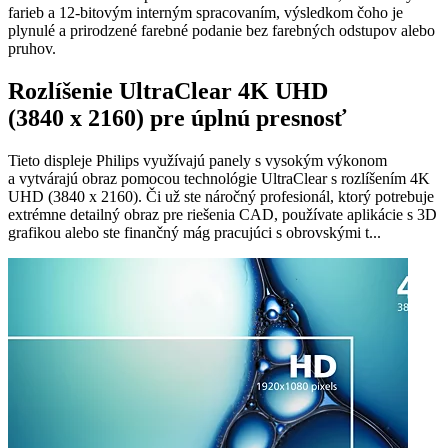
farieb a 12-bitovým interným spracovaním, výsledkom čoho je
plynulé a prirodzené farebné podanie bez farebných odstupov alebo
pruhov.
Rozlíšenie UltraClear 4K UHD
(3840 x 2160) pre úplnú presnosť
Tieto displeje Philips využívajú panely s vysokým výkonom
a vytvárajú obraz pomocou technológie UltraClear s rozlíšením 4K
UHD (3840 x 2160). Či už ste náročný profesionál, ktorý potrebuje
extrémne detailný obraz pre riešenia CAD, používate aplikácie s 3D
grafikou alebo ste finančný mág pracujúci s obrovskými t...