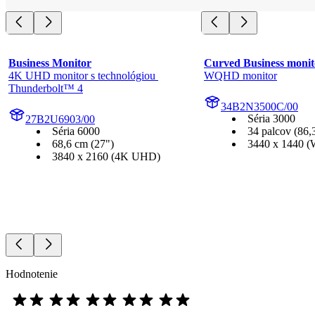
Business Monitor
Curved Business monit
4K UHD monitor s technológiou 
WQHD monitor
Thunderbolt™ 4
34B2N3500C/00
Séria 3000
27B2U6903/00
Séria 6000
34 palcov (86,
68,6 cm (27")
3440 x 1440
3840 x 2160 (4K UHD)
Hodnotenie