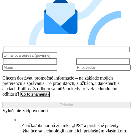
Chcem dostávať promočné informácie – na základe mojich
preferencií a správania – o produktoch, službách, udalostiach a
akciách Philips. Z odberu sa môžem kedykoľvek jednoducho
odhlásiť!
Čo to znamená?
Odoslať
Vylúčenie zodpovednosti
Značka/obchodná známka „IPS“ a príslušné patenty
týkajúce sa technológií patria ich príslušným vlastníkom.