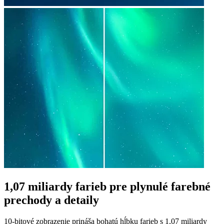
1,07 miliardy farieb pre plynulé farebné
prechody a detaily
10-bitové zobrazenie prináša bohatú hĺbku farieb s 1,07 miliardy