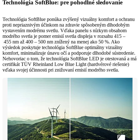
Technológia SoftBlue: pre pohodlné sledovanie
Technológia SoftBlue ponúka zvýšený vizuálny komfort a ochranu
proti nepriaznivým účinkom na zdravie spôsobeným dlhodobým
vystavením modrému svetlu. Vďaka panelu s nízkym obsahom
modrého svetla je pomer emisií svetla displeja v rozsahu 415 –
455 nm až 400 – 500 nm znížený na menej ako 50 %. Ako
výsledok poskytuje technológia SoftBlue optimálny vizuálny
komfort, minimalizuje únavu očí a podporuje dlhodobé sústredenie.
Nehovoriac o tom, že technológia SoftBlue LED je otestovaná a má
certifikát TÜV Rheinland Low Blue Light (hardvérové riešenie)
vďaka svojej účinnosti pri znižovaní emisií modrého svetla.