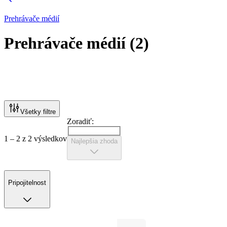
Prehrávače médií
Prehrávače médií
(
2
)
Všetky filtre
Zoradiť:
1 – 2 z 2 výsledkov
Najlepšia zhoda
Pripojitelnost