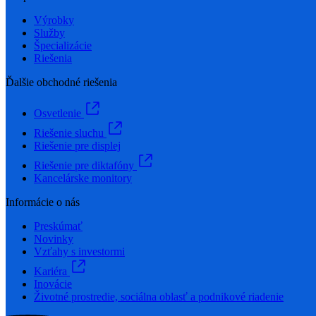
Výrobky
Služby
Špecializácie
Riešenia
Ďalšie obchodné riešenia
Osvetlenie
Riešenie sluchu
Riešenie pre displej
Riešenie pre diktafóny
Kancelárske monitory
Informácie o nás
Preskúmať
Novinky
Vzťahy s investormi
Kariéra
Inovácie
Životné prostredie, sociálna oblasť a podnikové riadenie