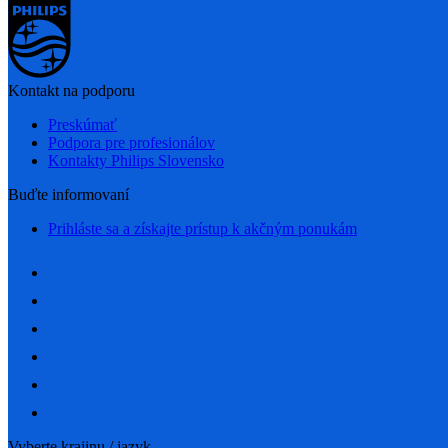
Kontakt na podporu
Preskúmať
Podpora pre profesionálov
Kontakty Philips Slovensko
Buďte informovaní
Prihláste sa a získajte prístup k akčným ponukám
Vyberte krajinu / jazyk