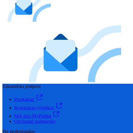
Zákaznícka podpora
Preskúmať
Registrácia výrobkov
Môj účet MyPhilips
Obchodné podmienky
Pre profesionálov