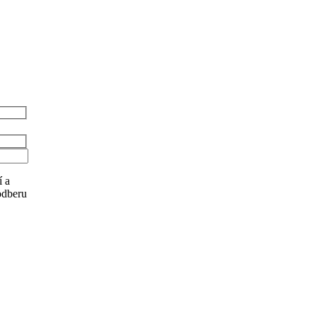
í a
odberu