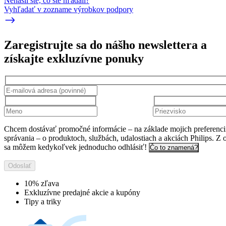
Nenašli ste, čo ste hľadali?
Vyhľadať v zozname výrobkov podpory
Zaregistrujte sa do nášho newslettera a
získajte exkluzívne ponuky
Chcem dostávať promočné informácie – na základe mojich preferenci
správania – o produktoch, službách, udalostiach a akciách Philips. Z 
sa môžem kedykoľvek jednoducho odhlásiť!
Čo to znamená?
Odoslať
10% zľava
Exkluzívne predajné akcie a kupóny
Tipy a triky