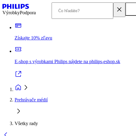
Výrobky
Podpora
Získajte 10% zľavu
E-shop s výrobkami Philips nájdete na philips-eshop.sk
Prehrávače médií
Všetky rady