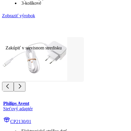
3-kolíkové
Zobraziť výrobok
Zakúpiť v servisnom stredisku
Philips Avent
Sieťový adaptér
CP2130/01