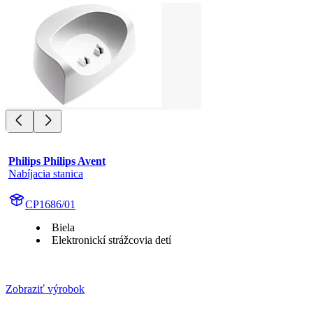
Philips Philips Avent
Nabíjacia stanica
CP1686/01
Biela
Elektronickí strážcovia detí
Zobraziť výrobok