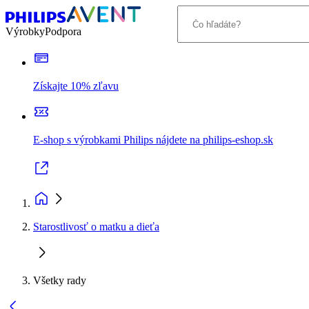
Výrobky
Podpora
Získajte 10% zľavu
E-shop s výrobkami Philips nájdete na philips-eshop.sk
Starostlivosť o matku a dieťa
Všetky rady