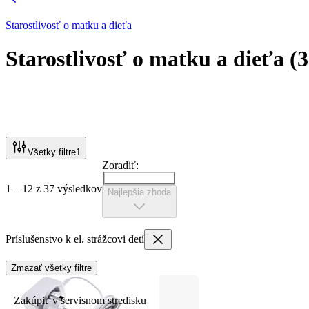
Starostlivosť o matku a dieťa
Starostlivosť o matku a dieťa
(
3
Všetky filtre
1
Zoradiť:
1 – 12 z 37 výsledkov
Najlepšia zhoda
Príslušenstvo k el. strážcovi detí
Zmazať všetky filtre
Zakúpiť v servisnom stredisku