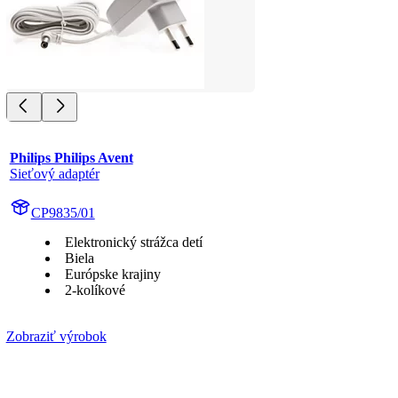
Philips Philips Avent
Sieťový adaptér
CP9835/01
Elektronický strážca detí
Biela
Európske krajiny
2-kolíkové
Zobraziť výrobok