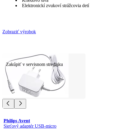
Kriedovo sivá
Elektronickí zvukoví strážcovia detí
Zobraziť výrobok
Zakúpiť v servisnom stredisku
Philips Avent
Sieťový adaptér USB-micro