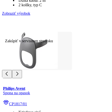
Dĺžka kábla: 2 m
2 kolíky, typ C
Zobraziť výrobok
Zakúpiť v servisnom stredisku
Philips Avent
Spona na opasok
CP1817/01