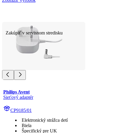
Zobraziť výrobok
Zakúpiť v servisnom stredisku
Philips Avent
Sieťový adaptér
CP9185/01
Elektronický strážca detí
Biela
Špecifický pre UK