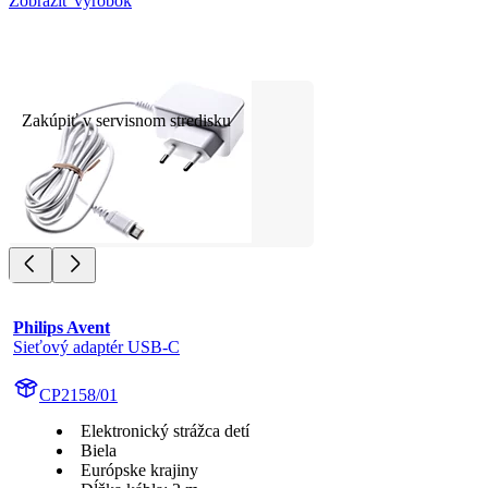
Zobraziť výrobok
Zakúpiť v servisnom stredisku
Philips Avent
Sieťový adaptér USB-C
CP2158/01
Elektronický strážca detí
Biela
Európske krajiny