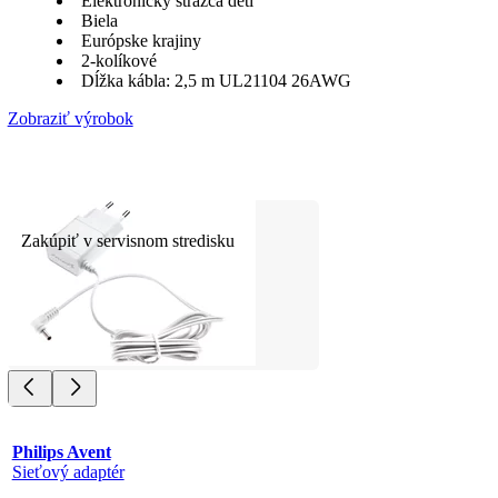
Elektronický strážca detí
Biela
Európske krajiny
2-kolíkové
Dĺžka kábla: 2,5 m UL21104 26AWG
Zobraziť výrobok
Zakúpiť v servisnom stredisku
Philips Avent
Sieťový adaptér