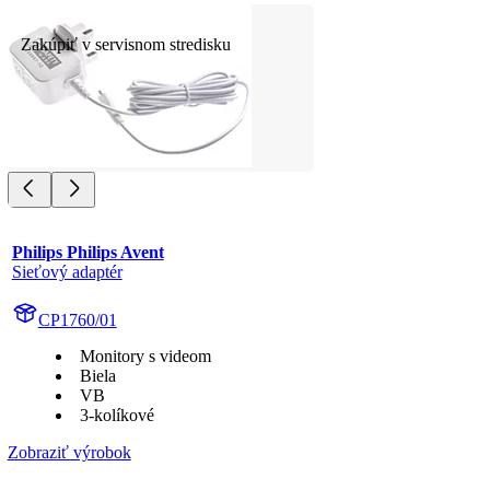
Zakúpiť v servisnom stredisku
Philips Philips Avent
Sieťový adaptér
CP1760/01
Monitory s videom
Biela
VB
3-kolíkové
Zobraziť výrobok