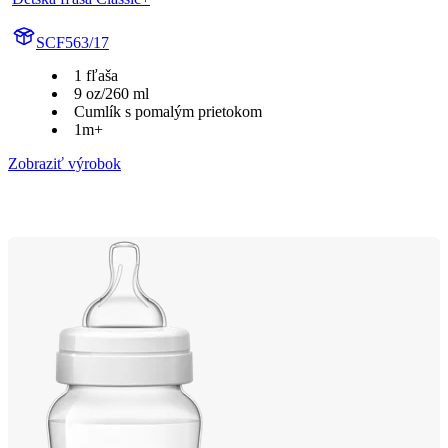
SCF563/17
1 fľaša
9 oz/260 ml
Cumlík s pomalým prietokom
1m+
Zobraziť výrobok