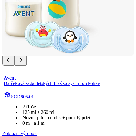
Avent
Darčeková sada detských fliaš so syst. proti kolike
SCD805/01
2 fľaše
125 ml + 260 ml
Novor. priet. cumlík + pomalý priet.
0 m+ a 1 m+
Zobraziť výrobok