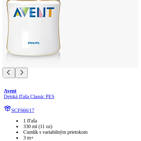
Avent
Detská fľaša Classic PES
SCF666/17
1 fľaša
330 ml (11 oz)
Cumlík s variabilným prietokom
3 m+