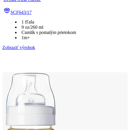
SCF643/17
1 fľaša
9 oz/260 ml
Cumlík s pomalým prietokom
1m+
Zobraziť výrobok