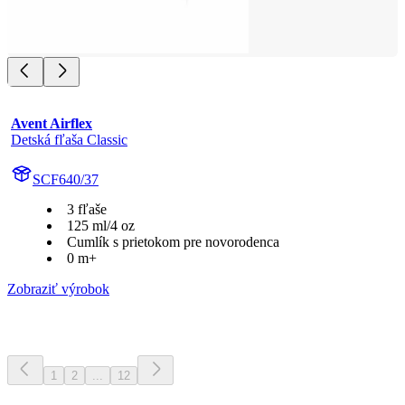
Avent Airflex
Detská fľaša Classic
SCF640/37
3 fľaše
125 ml/4 oz
Cumlík s prietokom pre novorodenca
0 m+
Zobraziť výrobok
1
2
...
12