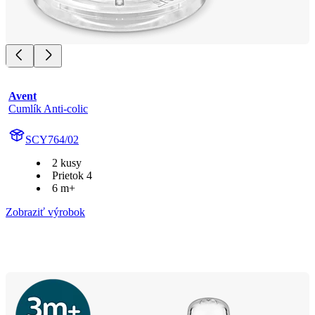
Avent
Cumlík Anti-colic
SCY764/02
2 kusy
Prietok 4
6 m+
Zobraziť výrobok