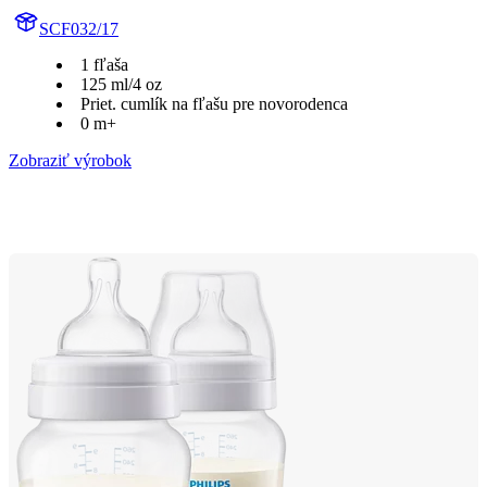
SCF032/17
1 fľaša
125 ml/4 oz
Priet. cumlík na fľašu pre novorodenca
0 m+
Zobraziť výrobok