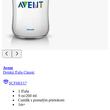
Avent
Detská fľaša Classic
SCF683/17
1 fľaša
9 oz/260 ml
Cumlík s pomalým prietokom
1m+