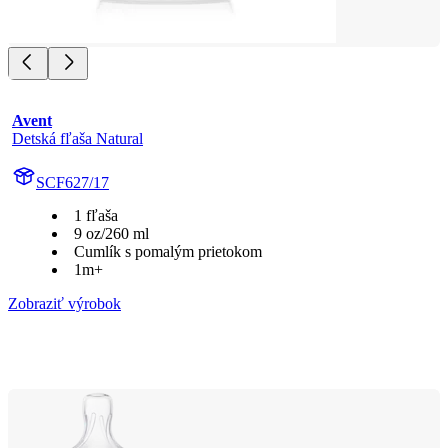
Avent
Detská fľaša Natural
SCF627/17
1 fľaša
9 oz/260 ml
Cumlík s pomalým prietokom
1m+
Zobraziť výrobok