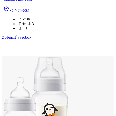
SCY763/02
2 kusy
Prietok 3
3 m+
Zobraziť výrobok