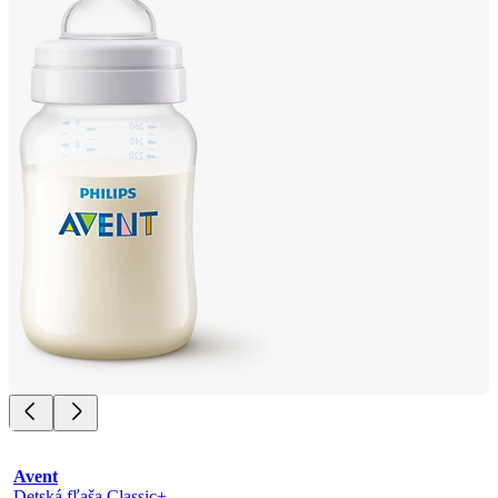
Avent
Detská fľaša Classic+