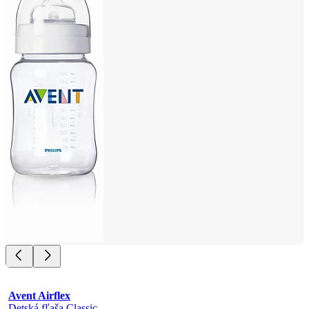
Avent Airflex
Detská fľaša Classic