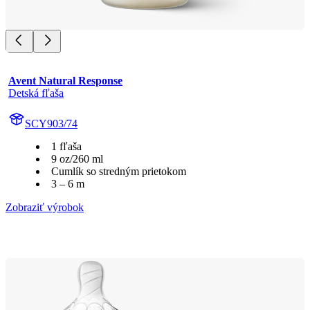
Avent Natural Response
Detská fľaša
SCY903/74
1 fľaša
9 oz/260 ml
Cumlík so stredným prietokom
3 – 6 m
Zobraziť výrobok