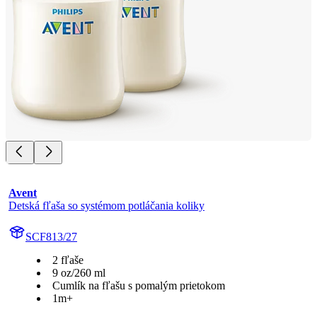
Avent
Detská fľaša so systémom potláčania koliky
SCF813/27
2 fľaše
9 oz/260 ml
Cumlík na fľašu s pomalým prietokom
1m+