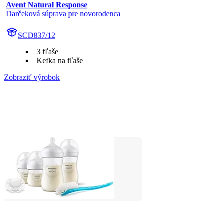
Avent Natural Response
Darčeková súprava pre novorodenca
SCD837/12
3 fľaše
Kefka na fľaše
Zobraziť výrobok