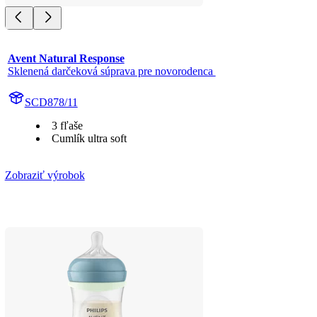
Avent Natural Response
Sklenená darčeková súprava pre novorodenca 
SCD878/11
3 fľaše
Cumlík ultra soft
Zobraziť výrobok