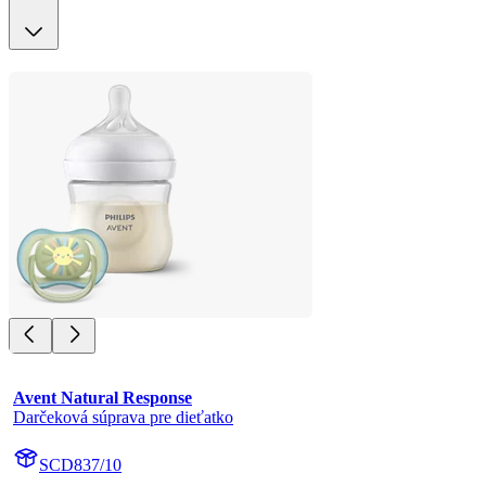
Avent Natural Response
Darčeková súprava pre dieťatko
SCD837/10