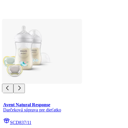
Avent Natural Response
Darčeková súprava pre dieťatko
SCD837/11