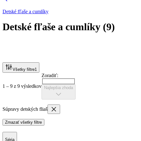
Detské fľaše a cumlíky
Detské fľaše a cumlíky
(
9
)
Všetky filtre
1
Zoradiť:
1 – 9 z 9 výsledkov
Najlepšia zhoda
Súpravy detských fliaš
Zmazať všetky filtre
Séria