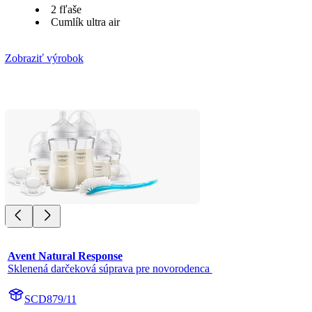
2 fľaše
Cumlík ultra air
Zobraziť výrobok
Avent Natural Response
Sklenená darčeková súprava pre novorodenca 
SCD879/11