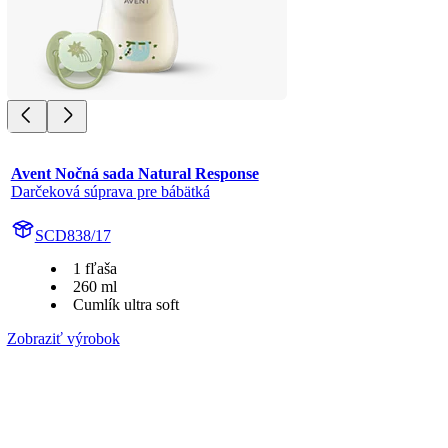
Avent Nočná sada Natural Response
Darčeková súprava pre bábätká
SCD838/17
1 fľaša
260 ml
Cumlík ultra soft
Zobraziť výrobok