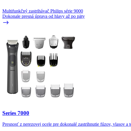
Multifunkčný zastrihávač Philips série 9000
Dokonale presná úprava od hlavy až po päty
Series 7000
Presnosť z nerezovej ocele pre dokonalé zastrihnutie fúzov, vlasov a t