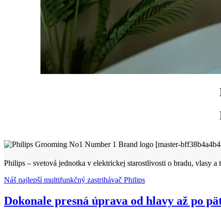
Philips – svetová jednotka v elektrickej starostlivosti o bradu, vlasy a 
Náš najlepší multifunkčný zastrihávač Philips
Dokonale presná úprava od hlavy až po pät