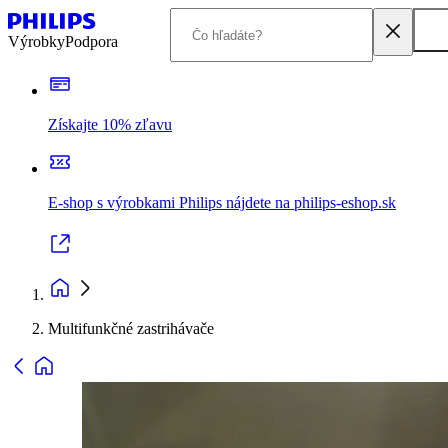
Výrobky
Podpora
Získajte 10% zľavu
E-shop s výrobkami Philips nájdete na philips-eshop.sk
Multifunkčné zastrihávače