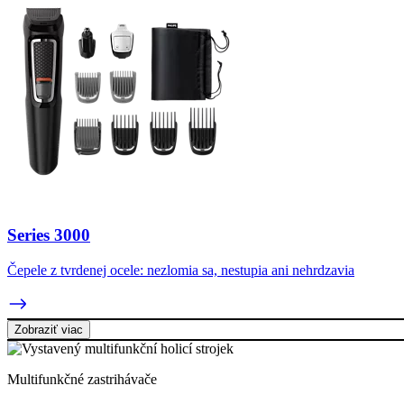
Series 3000
Čepele z tvrdenej ocele: nezlomia sa, nestupia ani nehrdzavia
Zobraziť viac
Multifunkčné zastrihávače