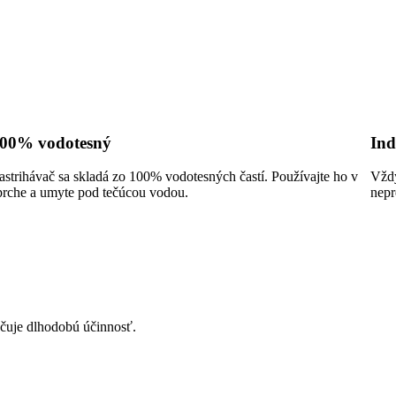
00% vodotesný
Ind
astrihávač sa skladá zo 100% vodotesných častí. Používajte ho v
Vždy
prche a umyte pod tečúcou vodou.
nepr
učuje dlhodobú účinnosť.