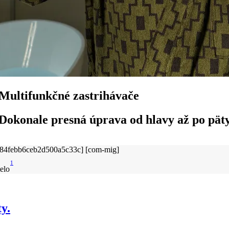
Multifunkčné zastrihávače
Dokonale presná úprava od hlavy až po pät
1
telo
y.