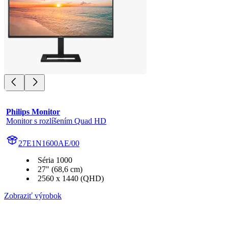
Philips Monitor
Monitor s rozlíšením Quad HD
27E1N1600AE/00
Séria 1000
27" (68,6 cm)
2560 x 1440 (QHD)
Zobraziť výrobok