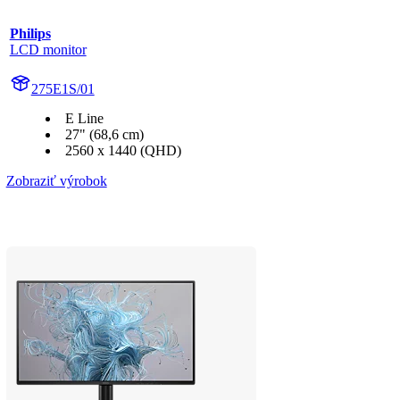
Philips
LCD monitor
275E1S/01
E Line
27" (68,6 cm)
2560 x 1440 (QHD)
Zobraziť výrobok