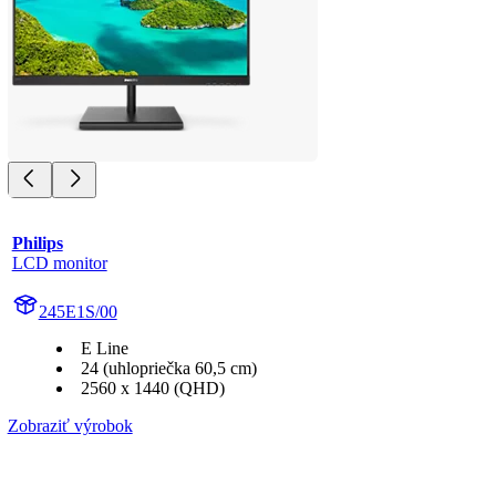
Philips
LCD monitor
245E1S/00
E Line
24 (uhlopriečka 60,5 cm)
2560 x 1440 (QHD)
Zobraziť výrobok