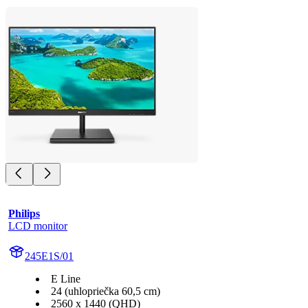
Philips
LCD monitor
245E1S/01
E Line
24 (uhlopriečka 60,5 cm)
2560 x 1440 (QHD)