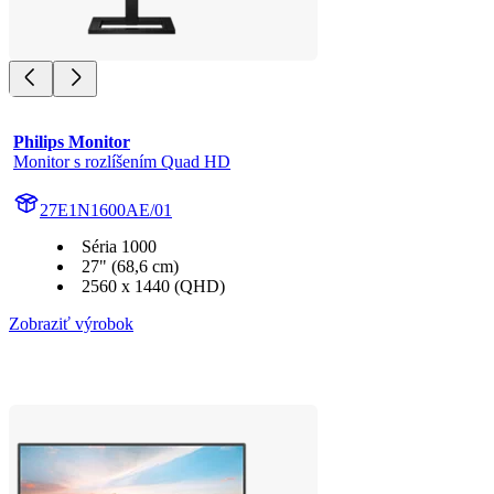
Philips Monitor
Monitor s rozlíšením Quad HD
27E1N1600AE/01
Séria 1000
27" (68,6 cm)
2560 x 1440 (QHD)
Zobraziť výrobok