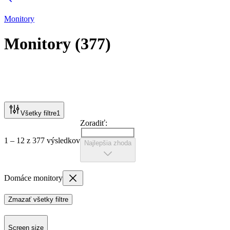
Monitory
Monitory
(
377
)
Všetky filtre
1
Zoradiť:
1 – 12 z 377 výsledkov
Najlepšia zhoda
Domáce monitory
Zmazať všetky filtre
Screen size