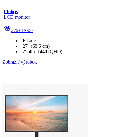
Philips
LCD monitor
275E1S/00
E Line
27" (68,6 cm)
2560 x 1440 (QHD)
Zobraziť výrobok