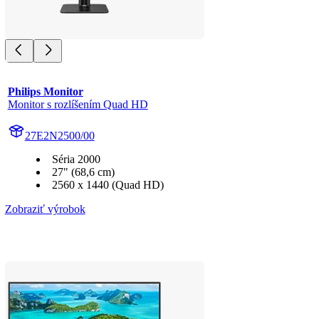
Philips Monitor
Monitor s rozlíšením Quad HD
27E2N2500/00
Séria 2000
27" (68,6 cm)
2560 x 1440 (Quad HD)
Zobraziť výrobok