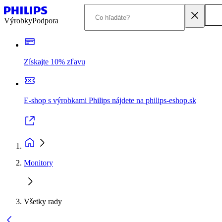
Výrobky
Podpora
Získajte 10% zľavu
E-shop s výrobkami Philips nájdete na philips-eshop.sk
Monitory
Všetky rady