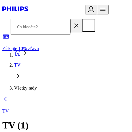
Získajte 10% zľavu
E
TV
Všetky rady
TV
TV
(
1
)