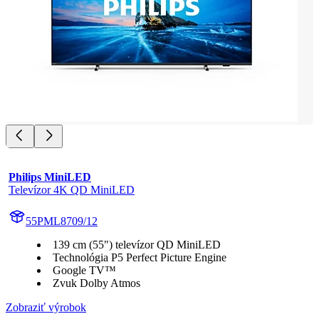
Philips MiniLED
Televízor 4K QD MiniLED
55PML8709/12
139 cm (55") televízor QD MiniLED
Technológia P5 Perfect Picture Engine
Google TV™
Zvuk Dolby Atmos
Zobraziť výrobok