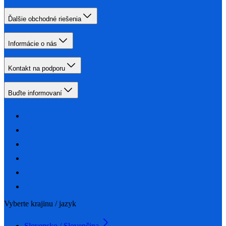
Ďalšie obchodné riešenia
Informácie o nás
Kontakt na podporu
Buďte informovaní
Vyberte krajinu / jazyk
Slovensko / Slovenčina