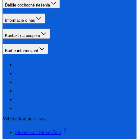
Ďalšie obchodné riešenia
Informácie o nás
Kontakt na podporu
Buďte informovaní
Vyberte krajinu / jazyk
Slovensko / Slovenčina