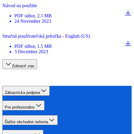
Návod na použitie
PDF
súbor
, 2.1 MB
24 November 2023
Stručná používateľská príručka - English (US)
PDF
súbor
, 1.5 MB
3 December 2023
Zobraziť viac
Zákaznícka podpora
Pre profesionálov
Ďalšie obchodné riešenia