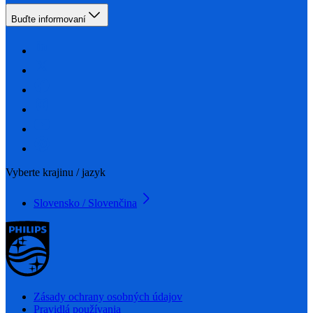
Buďte informovaní
Vyberte krajinu / jazyk
Slovensko / Slovenčina
Zásady ochrany osobných údajov
Pravidlá používania