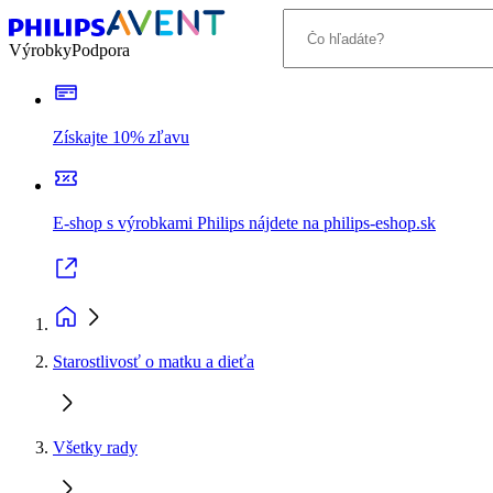
Výrobky
Podpora
Získajte 10% zľavu
E-shop s výrobkami Philips nájdete na philips-eshop.sk
Starostlivosť o matku a dieťa
Všetky rady