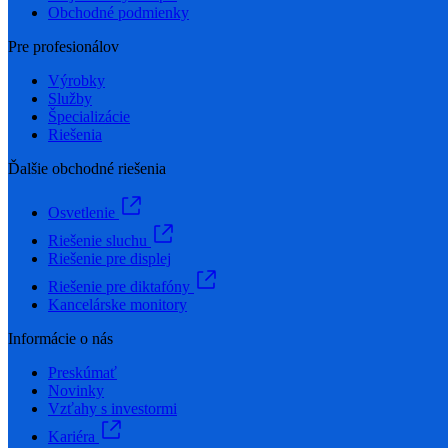
Obchodné podmienky
Pre profesionálov
Výrobky
Služby
Špecializácie
Riešenia
Ďalšie obchodné riešenia
Osvetlenie
Riešenie sluchu
Riešenie pre displej
Riešenie pre diktafóny
Kancelárske monitory
Informácie o nás
Preskúmať
Novinky
Vzťahy s investormi
Kariéra