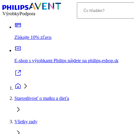
Výrobky
Podpora
Získajte 10% zľavu
E-shop s výrobkami Philips nájdete na philips-eshop.sk
Starostlivosť o matku a dieťa
Všetky rady