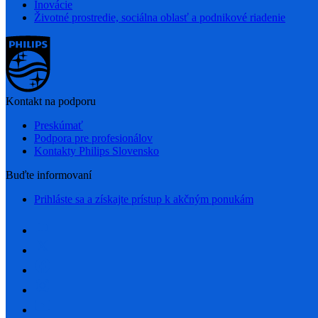
Inovácie
Životné prostredie, sociálna oblasť a podnikové riadenie
Kontakt na podporu
Preskúmať
Podpora pre profesionálov
Kontakty Philips Slovensko
Buďte informovaní
Prihláste sa a získajte prístup k akčným ponukám