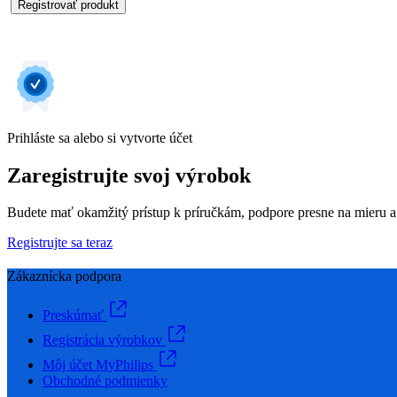
Registrovať produkt
Prihláste sa alebo si vytvorte účet
Zaregistrujte svoj výrobok
Budete mať okamžitý prístup k príručkám, podpore presne na mieru a
Registrujte sa teraz
Zákaznícka podpora
Preskúmať
Registrácia výrobkov
Môj účet MyPhilips
Obchodné podmienky