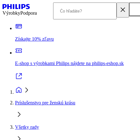
Výrobky
Podpora
Získajte 10% zľavu
E-shop s výrobkami Philips nájdete na philips-eshop.sk
Príslušenstvo pre ženskú krásu
Všetky rady