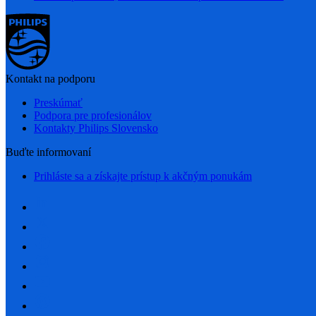
Kontakt na podporu
Preskúmať
Podpora pre profesionálov
Kontakty Philips Slovensko
Buďte informovaní
Prihláste sa a získajte prístup k akčným ponukám