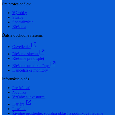
Pre profesionálov
Výrobky
Služby
Špecializácie
Riešenia
Ďalšie obchodné riešenia
Osvetlenie
Riešenie sluchu
Riešenie pre displej
Riešenie pre diktafóny
Kancelárske monitory
Informácie o nás
Preskúmať
Novinky
Vzťahy s investormi
Kariéra
Inovácie
Životné prostredie, sociálna oblasť a podnikové riadenie