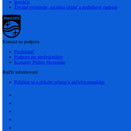
Inovácie
Životné prostredie, sociálna oblasť a podnikové riadenie
Kontakt na podporu
Preskúmať
Podpora pre profesionálov
Kontakty Philips Slovensko
Buďte informovaní
Prihláste sa a získajte prístup k akčným ponukám