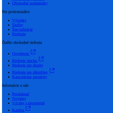
Obchodné podmienky
Pre profesionálov
Výrobky
Služby
Špecializácie
Riešenia
Ďalšie obchodné riešenia
Osvetlenie
Riešenie sluchu
Riešenie pre displej
Riešenie pre diktafóny
Kancelárske monitory
Informácie o nás
Preskúmať
Novinky
Vzťahy s investormi
Kariéra