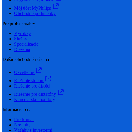
Môj účet MyPhilips
Obchodné podmienky
Pre profesionálov
Výrobky
Služby
Špecializácie
Riešenia
Ďalšie obchodné riešenia
Osvetlenie
Riešenie sluchu
Riešenie pre displej
Riešenie pre diktafóny
Kancelárske monitory
Informácie o nás
Preskúmať
Novinky
Vzťahy s investormi