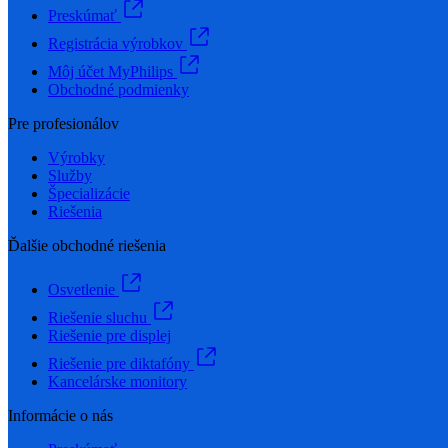
Preskúmať
Registrácia výrobkov
Môj účet MyPhilips
Obchodné podmienky
Pre profesionálov
Výrobky
Služby
Špecializácie
Riešenia
Ďalšie obchodné riešenia
Osvetlenie
Riešenie sluchu
Riešenie pre displej
Riešenie pre diktafóny
Kancelárske monitory
Informácie o nás