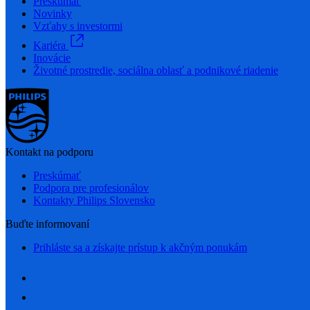
Preskúmať
Novinky
Vzťahy s investormi
Kariéra
Inovácie
Životné prostredie, sociálna oblasť a podnikové riadenie
Kontakt na podporu
Preskúmať
Podpora pre profesionálov
Kontakty Philips Slovensko
Buďte informovaní
Prihláste sa a získajte prístup k akčným ponukám