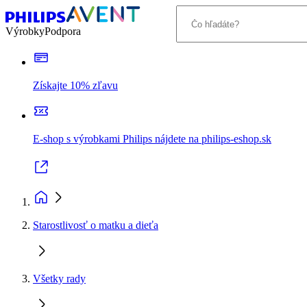
Výrobky
Podpora
Získajte 10% zľavu
E-shop s výrobkami Philips nájdete na philips-eshop.sk
Starostlivosť o matku a dieťa
Všetky rady