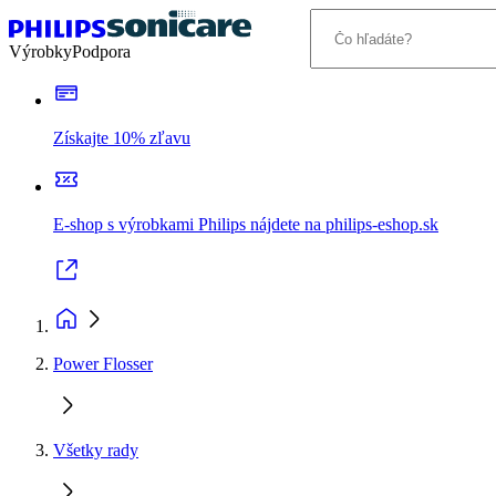
Výrobky
Podpora
Získajte 10% zľavu
E-shop s výrobkami Philips nájdete na philips-eshop.sk
Power Flosser
Všetky rady