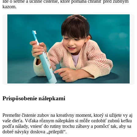
Ide o šetrné a účinné čistenie, ktoré pomáha chrániť pred zubným
kazom.
Prispôsobenie nálepkami
Premeňte čistenie zubov na kreatívny moment, ktorý si užijete vy aj
vaše dieťa. Vďaka rôznym nálepkám si môže ozdobiť zubnú kefku
podľa nálady, vniesť do rutiny trochu zábavy a pomôcť tak, aby sa
dobré návyky doslova „prilepili“.