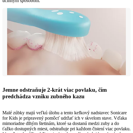
účinným spôsobom.
Jemne odstraňuje 2-krát viac povlaku, čím
predchádza vzniku zubného kazu
Malé zúbky majú veľkú úlohu a tento kefkový nadstavec Sonicare
for Kids je pripravený pomôcť udržať ich v skvelom stave. Vďaka
mimoriadne dlhým štetinám, ktoré sa dostanú medzi zuby a do
ťažko dostupných miest, odstraňuje pri každom čistení viac povlaku.