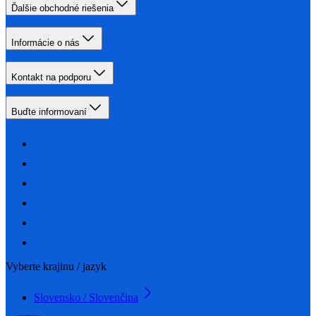
Ďalšie obchodné riešenia
Informácie o nás
Kontakt na podporu
Buďte informovaní
Vyberte krajinu / jazyk
Slovensko / Slovenčina