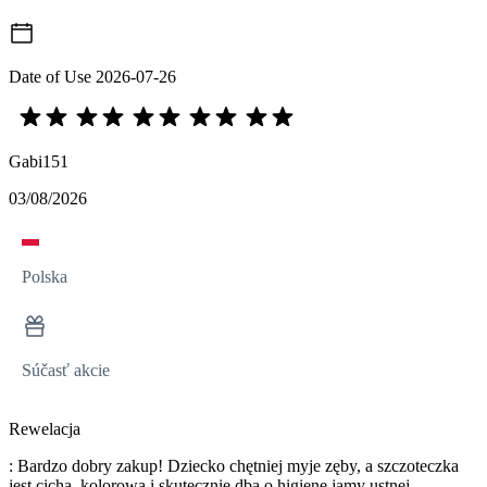
Date of Use
2026-07-26
Gabi151
03/08/2026
Polska
Súčasť akcie
Rewelacja
: Bardzo dobry zakup! Dziecko chętniej myje zęby, a szczoteczka
jest cicha, kolorowa i skutecznie dba o higienę jamy ustnej.