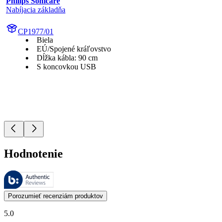
Philips Sonicare
Nabíjacia základňa
CP1977/01
Biela
EÚ/Spojené kráľovstvo
Dĺžka kábla: 90 cm
S koncovkou USB
Hodnotenie
Tieto recenzie spravuje Bazaarvoice a sú v súlade so Zásadami auten
Zákaznícke recenzie vo forme hodnotenia produktu a hviezdičiek sú u
Porozumieť recenziám produktov
5.0