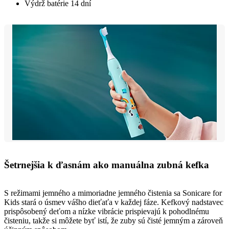
Výdrž batérie 14 dní
Šetrnejšia k ďasnám ako manuálna zubná kefka
S režimami jemného a mimoriadne jemného čistenia sa Sonicare for
Kids stará o úsmev vášho dieťaťa v každej fáze. Kefkový nadstavec
prispôsobený deťom a nízke vibrácie prispievajú k pohodlnému
čisteniu, takže si môžete byť istí, že zuby sú čisté jemným a zároveň