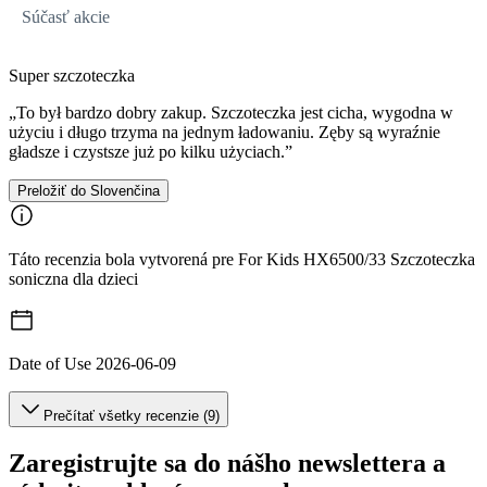
Súčasť akcie
Super szczoteczka
„To był bardzo dobry zakup. Szczoteczka jest cicha, wygodna w
użyciu i długo trzyma na jednym ładowaniu. Zęby są wyraźnie
gładsze i czystsze już po kilku użyciach.”
Preložiť do Slovenčina
Táto recenzia bola vytvorená pre For Kids HX6500/33 Szczoteczka
soniczna dla dzieci
Date of Use
2026-06-09
Prečítať všetky recenzie (9)
Zaregistrujte sa do nášho newslettera a