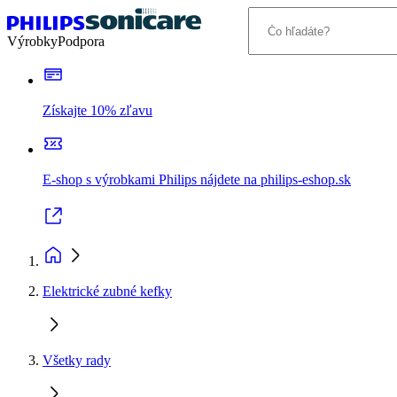
Výrobky
Podpora
Získajte 10% zľavu
E-shop s výrobkami Philips nájdete na philips-eshop.sk
Elektrické zubné kefky
Všetky rady