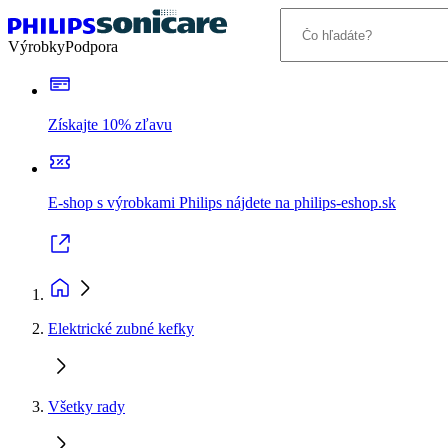
Výrobky
Podpora
Získajte 10% zľavu
E-shop s výrobkami Philips nájdete na philips-eshop.sk
Elektrické zubné kefky
Všetky rady