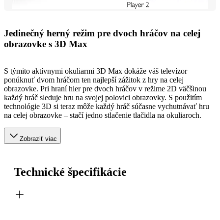
Jedinečný herný režim pre dvoch hráčov na celej
obrazovke s 3D Max
S týmito aktívnymi okuliarmi 3D Max dokáže váš televízor
ponúknuť dvom hráčom ten najlepší zážitok z hry na celej
obrazovke. Pri hraní hier pre dvoch hráčov v režime 2D väčšinou
každý hráč sleduje hru na svojej polovici obrazovky. S použitím
technológie 3D si teraz môže každý hráč súčasne vychutnávať hru
na celej obrazovke – stačí jedno stlačenie tlačidla na okuliaroch.
Zobraziť viac
Technické špecifikácie