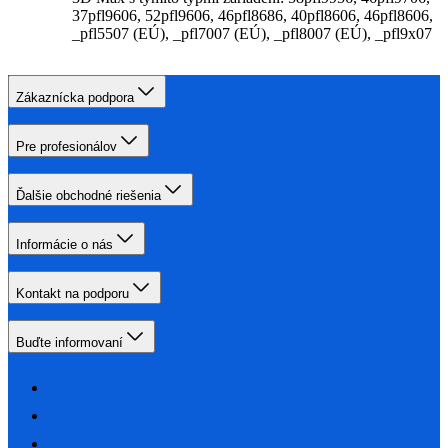
37pfl9606, 52pfl9606, 46pfl8686, 40pfl8606, 46pfl8606,
_pfl5507 (EÚ), _pfl7007 (EÚ), _pfl8007 (EÚ), _pfl9x07
Zákaznícka podpora
Pre profesionálov
Ďalšie obchodné riešenia
Informácie o nás
Kontakt na podporu
Buďte informovaní