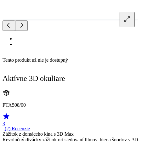
Tento produkt už nie je dostupný
Aktívne 3D okuliare
PTA508/00
3
| (2)
Recenzie
Zážitok z domáceho kina s 3D Max
Revolučný divácky zážitok pri sledovaní filmov, hier a športov v 3D