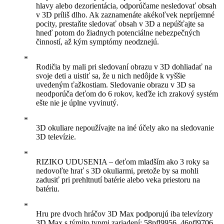
hlavy alebo dezorientácia, odporúčame nesledovať obsah
v 3D príliš dlho. Ak zaznamenáte akékoľvek nepríjemné
pocity, prestaňte sledovať obsah v 3D a nepúšťajte sa
hneď potom do žiadnych potenciálne nebezpečných
činností, až kým symptómy neodznejú.
Rodičia by mali pri sledovaní obrazu v 3D dohliadať na
svoje deti a uistiť sa, že u nich nedôjde k vyššie
uvedeným ťažkostiam. Sledovanie obrazu v 3D sa
neodporúča deťom do 6 rokov, keďže ich zrakový systém
ešte nie je úplne vyvinutý.
3D okuliare nepoužívajte na iné účely ako na sledovanie
3D televízie.
RIZIKO UDUSENIA – deťom mladším ako 3 roky sa
nedovoľte hrať s 3D okuliarmi, pretože by sa mohli
zadusiť pri prehltnutí batérie alebo veka priestoru na
batériu.
Hru pre dvoch hráčov 3D Max podporujú iba televízory
3D Max s týmito typmi zariadení: 58pfl9956, 46pfl9706,