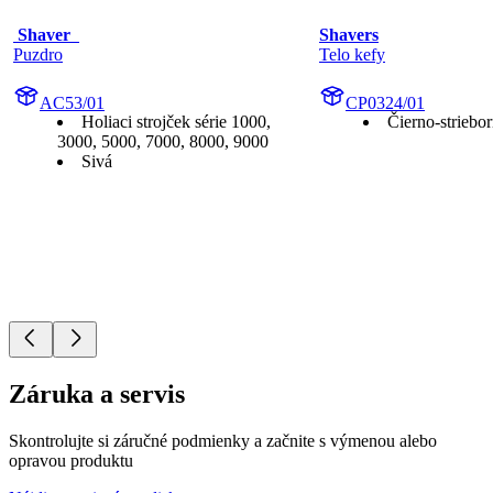
 Shaver  
Shavers
Puzdro
Telo kefy
AC53/01
CP0324/01
Holiaci strojček série 1000,
Čierno-striebo
3000, 5000, 7000, 8000, 9000
Sivá
Záruka a servis
Skontrolujte si záručné podmienky a začnite s výmenou alebo
opravou produktu