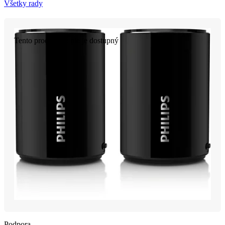
Všetky rady
Tento produkt už nie je dostupný
Podpora