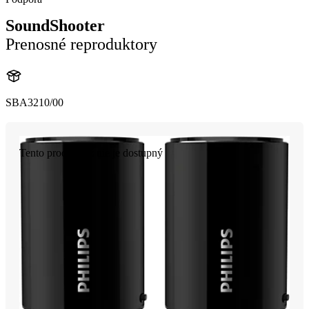
SoundShooter
Prenosné reproduktory
SBA3210/00
Tento produkt už nie je dostupný