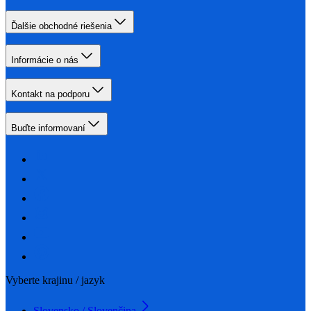
Ďalšie obchodné riešenia
Informácie o nás
Kontakt na podporu
Buďte informovaní
Vyberte krajinu / jazyk
Slovensko / Slovenčina