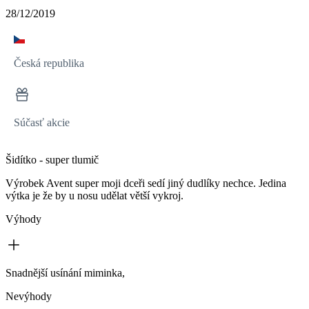
28/12/2019
Česká republika
Súčasť akcie
Šidítko - super tlumič
Výrobek Avent super moji dceři sedí jiný dudlíky nechce. Jedina
výtka je že by u nosu udělat větší vykroj.
Výhody
Snadnější usínání miminka,
Nevýhody