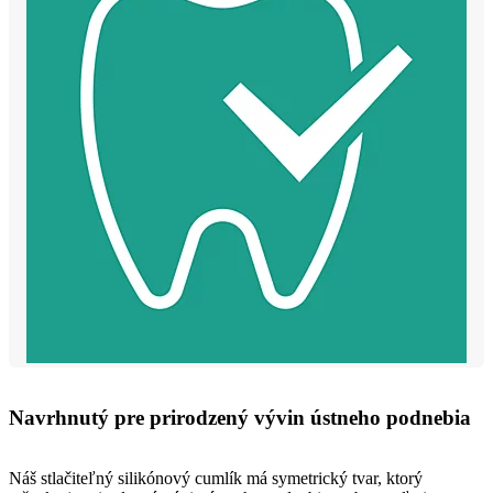
Navrhnutý pre prirodzený vývin ústneho podnebia
Náš stlačiteľný silikónový cumlík má symetrický tvar, ktorý