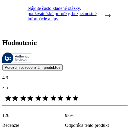
Nájdite často kladené otázky,
používateľské príručky, bezpečnostné
informácie a tipy.
Hodnotenie
Tieto recenzie spravuje Bazaarvoice a sú v súlade so Zásadami auten
Zákaznícke recenzie vo forme hodnotenia produktu a hviezdičiek sú u
Porozumieť recenziám produktov
4.9
z 5
126
98
%
Recenzie
Odporúča tento produkt