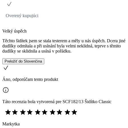
Overený kupujúci
Velký úspěch
Těchto šidítek jsem se stala testerem a měly u nás úspěch. Dcera jiné
dudlíky odmítala a při usínání byla velmi neklidná, teprve s těmito
dudlíky se sklidnila a usíná v pořádku.
Preložiť do Slovenčina
Áno, odporúčam tento produkt
Táto recenzia bola vytvorená pre SCF182/13 Šidítko Classic
Markytka