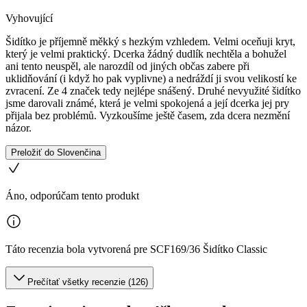
Vyhovující
Šidítko je příjemně měkký s hezkým vzhledem. Velmi oceňuji kryt,
který je velmi praktický. Dcerka žádný dudlík nechtěla a bohužel
ani tento neuspěl, ale narozdíl od jiných občas zabere při
uklidňování (i když ho pak vyplivne) a nedráždí ji svou velikostí ke
zvracení. Ze 4 značek tedy nejlépe snášený. Druhé nevyužité šidítko
jsme darovali známé, která je velmi spokojená a její dcerka jej pry
přijala bez problémů. Vyzkoušíme ještě časem, zda dcera nezmění
názor.
Preložiť do Slovenčina
Áno, odporúčam tento produkt
Táto recenzia bola vytvorená pre SCF169/36 Šidítko Classic
Prečítať všetky recenzie (126)