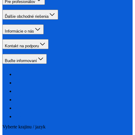
Pre profesionálov
Ďalšie obchodné riešenia
Informácie o nás
Kontakt na podporu
Buďte informovaní
Vyberte krajinu / jazyk