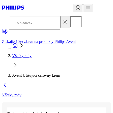
Získajte 10% zľavu na produkty Philips Avent
E
Všetky rady
Avent Utišujúci čarovný krém
Všetky rady