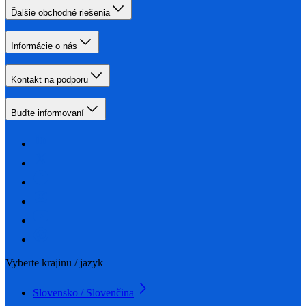
Ďalšie obchodné riešenia
Informácie o nás
Kontakt na podporu
Buďte informovaní
Vyberte krajinu / jazyk
Slovensko / Slovenčina