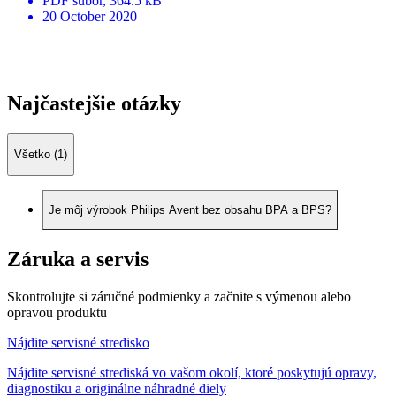
PDF
súbor
, 364.5 kB
20 October 2020
Najčastejšie otázky
Všetko (1)
Je môj výrobok Philips Avent bez obsahu BPA a BPS?
Záruka a servis
Skontrolujte si záručné podmienky a začnite s výmenou alebo
opravou produktu
Nájdite servisné stredisko
Nájdite servisné strediská vo vašom okolí, ktoré poskytujú opravy,
diagnostiku a originálne náhradné diely