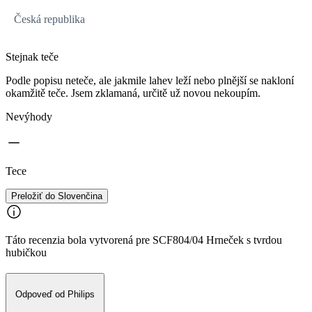
Česká republika
Stejnak teče
Podle popisu neteče, ale jakmile lahev leží nebo plnější se nakloní
okamžitě teče. Jsem zklamaná, určitě už novou nekoupím.
Nevýhody
Tece
Preložiť do Slovenčina
Táto recenzia bola vytvorená pre SCF804/04 Hrneček s tvrdou
hubičkou
Odpoveď od Philips