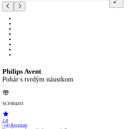
Philips Avent
Pohár s tvrdým náustkom
SCF804/03
2.8
| (4)
Recenzie