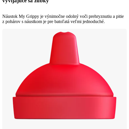
vyvíjajúce sa zúbky
Náustok My Grippy je výnimočne odolný voči prehryznutiu a pitie
z pohárov s náustkom je pre batoľatá veľmi jednoduché.