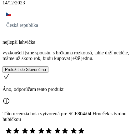
14/12/2023
Česká republika
nejlepší lahvička
vyzkoušeli jsme spoustu, s brčkama rozkousá, tahle drží nejdéle,
màme už skoro rok, budu kupovat ještě jednu.
Preložiť do Slovenčina
Áno, odporúčam tento produkt
Táto recenzia bola vytvorená pre SCF804/04 Hrneček s tvrdou
hubičkou