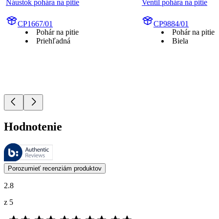
Náustok pohára na pitie
Ventil pohára na pitie
CP1667/01
CP9884/01
Pohár na pitie
Pohár na pitie
Priehľadná
Biela
Hodnotenie
Tieto recenzie spravuje Bazaarvoice a sú v súlade so Zásadami auten
Zákaznícke recenzie vo forme hodnotenia produktu a hviezdičiek sú u
Porozumieť recenziám produktov
2.8
z 5