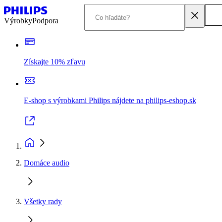
Výrobky
Podpora
Získajte 10% zľavu
E-shop s výrobkami Philips nájdete na philips-eshop.sk
Domáce audio
Všetky rady