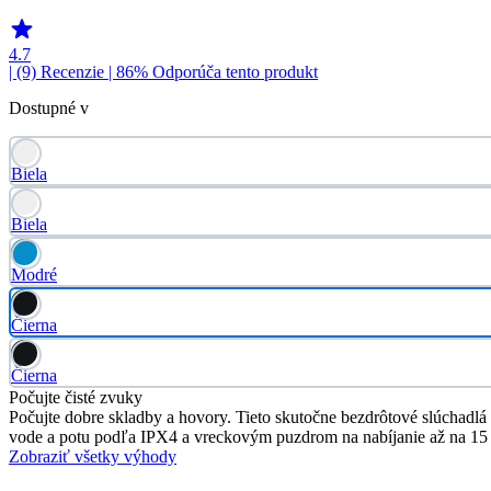
4.7
| (9)
Recenzie
| 86% Odporúča tento produkt
Dostupné v
Biela
Biela
Modré
Čierna
Čierna
Počujte čisté zvuky
Počujte dobre skladby a hovory. Tieto skutočne bezdrôtové slúchadlá
vode a potu podľa IPX4 a vreckovým puzdrom na nabíjanie až na 15 
Zobraziť všetky výhody