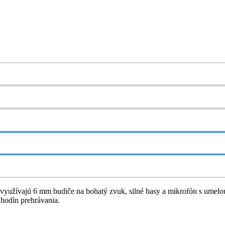
 využívajú 6 mm budiče na bohatý zvuk, silné basy a mikrofón s umelou 
hodín prehrávania.