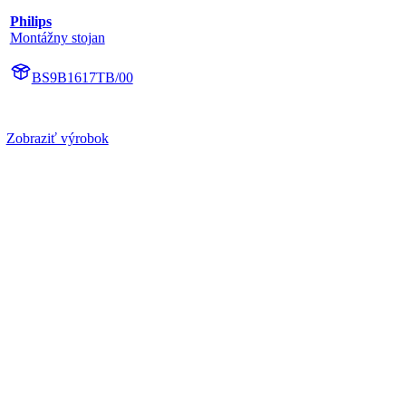
Philips
Montážny stojan
BS9B1617TB/00
Zobraziť výrobok