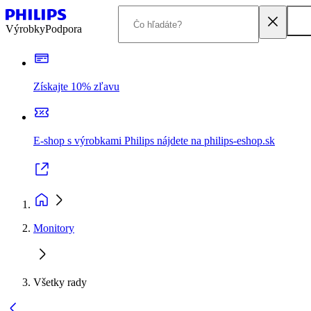
Výrobky
Podpora
Získajte 10% zľavu
E-shop s výrobkami Philips nájdete na philips-eshop.sk
Monitory
Všetky rady