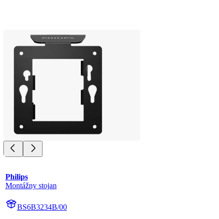
Philips
Montážny stojan
BS6B3234B/00