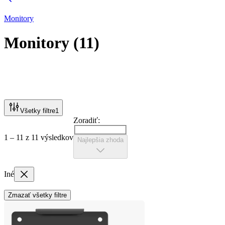
Monitory
Monitory
(
11
)
Všetky filtre
1
Zoradiť:
1 – 11 z 11 výsledkov
Najlepšia zhoda
Iné
Zmazať všetky filtre