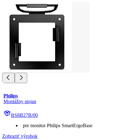
Philips
Montážny stojan
BS8B27B/00
pre monitor Philips SmartErgoBase
Zobraziť výrobok