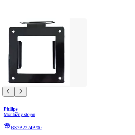
Philips
Montážny stojan
BS7B2224B/00