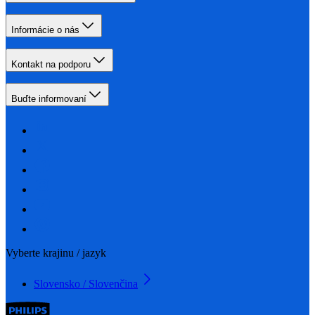
Informácie o nás
Kontakt na podporu
Buďte informovaní
Vyberte krajinu / jazyk
Slovensko / Slovenčina