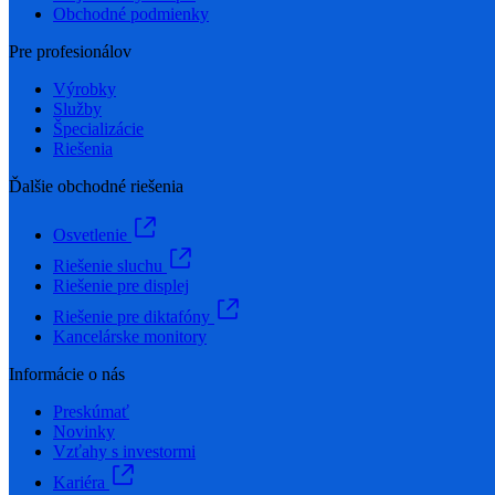
Obchodné podmienky
Pre profesionálov
Výrobky
Služby
Špecializácie
Riešenia
Ďalšie obchodné riešenia
Osvetlenie
Riešenie sluchu
Riešenie pre displej
Riešenie pre diktafóny
Kancelárske monitory
Informácie o nás
Preskúmať
Novinky
Vzťahy s investormi
Kariéra