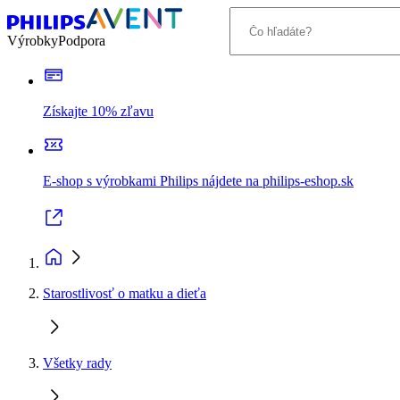
Výrobky
Podpora
Získajte 10% zľavu
E-shop s výrobkami Philips nájdete na philips-eshop.sk
Starostlivosť o matku a dieťa
Všetky rady