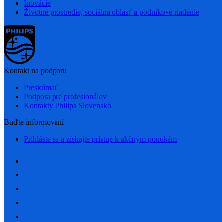
Inovácie
Životné prostredie, sociálna oblasť a podnikové riadenie
Kontakt na podporu
Preskúmať
Podpora pre profesionálov
Kontakty Philips Slovensko
Buďte informovaní
Prihláste sa a získajte prístup k akčným ponukám