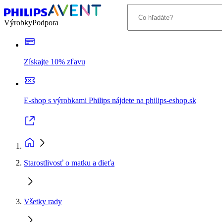
Výrobky
Podpora
Získajte 10% zľavu
E-shop s výrobkami Philips nájdete na philips-eshop.sk
Starostlivosť o matku a dieťa
Všetky rady