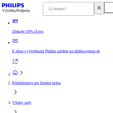
Výrobky
Podpora
Získajte 10% zľavu
E-shop s výrobkami Philips nájdete na philips-eshop.sk
Príslušenstvo pre ženskú krásu
Všetky rady