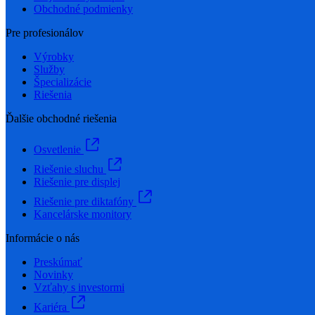
Obchodné podmienky
Pre profesionálov
Výrobky
Služby
Špecializácie
Riešenia
Ďalšie obchodné riešenia
Osvetlenie
Riešenie sluchu
Riešenie pre displej
Riešenie pre diktafóny
Kancelárske monitory
Informácie o nás
Preskúmať
Novinky
Vzťahy s investormi
Kariéra