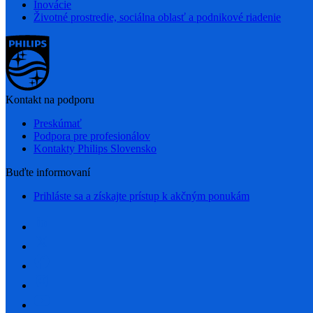
Inovácie
Životné prostredie, sociálna oblasť a podnikové riadenie
Kontakt na podporu
Preskúmať
Podpora pre profesionálov
Kontakty Philips Slovensko
Buďte informovaní
Prihláste sa a získajte prístup k akčným ponukám