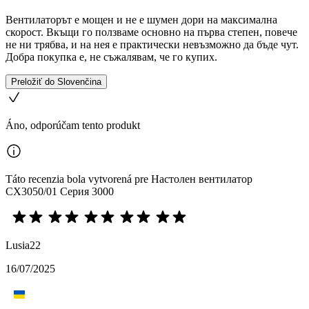
Вентилаторът е мощен и не е шумен дори на максимална
скорост. Вкъщи го ползваме основно на първа степен, повече
не ни трябва, и на нея е практически невъзможно да бъде чут.
Добра покупка е, не съжалявам, че го купих.
Preložiť do Slovenčina
Áno, odporúčam tento produkt
Táto recenzia bola vytvorená pre Настолен вентилатор
CX3050/01 Серия 3000
Lusia22
16/07/2025