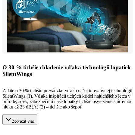
O 30 % tichšie chladenie vďaka technológii lopatiek
SilentWings
Zažite o 30 % tichšiu prevádzku vďaka našej inovatívnej technológii
SilentWings (1). Vďaka inšpirácii tichých krídel najtichšieho letca v
prírode, sovy, zabezpečujú naše lopatky tichšie osvieženie s úrovňou
hluku až 23 dB(A) (2) – tichšie ako šepot!
Zobraziť viac