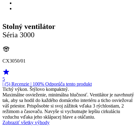
Stolný ventilátor
Séria 3000
CX3050/01
5
| (5)
Recenzie
| 100% Odporúča tento produkt
Tichý výkon. Štýlovo kompaktný.
Maximálne osvieženie, minimálna hlučnosť. Ventilátor je navrhnutý
tak, aby sa hodil do každého domáceho interiéru a ticho osviežoval
váš priestor. Prispôsobte si svoj zážitok vďaka 3 rýchlostiam, 2
režimom a časovaču. Navyše si vychutnajte lepšiu cirkuláciu
vzduchu vďaka jeho sklápacej hlave a otáčaniu.
Zobraziť všetky výhody