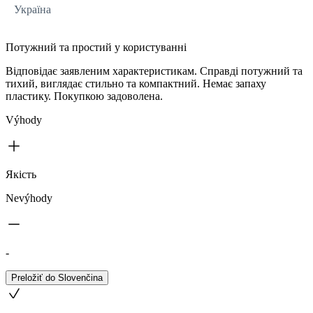
Україна
Потужний та простий у користуванні
Відповідає заявленим характеристикам. Справді потужний та
тихий, виглядає стильно та компактний. Немає запаху
пластику. Покупкою задоволена.
Výhody
Якість
Nevýhody
-
Preložiť do Slovenčina