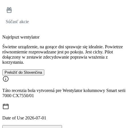
Súčasť akcie
Najelpszt wentylator
Świetne urządzenie, na gorące dni sprawuje się idealnie. Powietrze
równomiernie rozprowadzane jest po pokoju. Jest cichy. Pilot
dołączony w zestawie zdecydowanie poprawia wrażenia z
korzystania.
Preložiť do Slovenčina
Táto recenzia bola vytvorená pre Wentylator kolumnowy Smart serii
7000 CX7550/01
Date of Use
2026-07-01