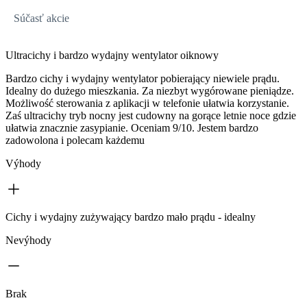
Súčasť akcie
Ultracichy i bardzo wydajny wentylator oiknowy
Bardzo cichy i wydajny wentylator pobierający niewiele prądu.
Idealny do dużego mieszkania. Za niezbyt wygórowane pieniądze.
Możliwość sterowania z aplikacji w telefonie ułatwia korzystanie.
Zaś ultracichy tryb nocny jest cudowny na gorące letnie noce gdzie
ułatwia znacznie zasypianie. Oceniam 9/10. Jestem bardzo
zadowolona i polecam każdemu
Výhody
Cichy i wydajny zużywający bardzo mało prądu - idealny
Nevýhody
Brak