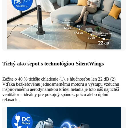
Tichý ako šepot s technológiou SilentWings
Zažite o 40 % tichšie chladenie (1), s hlučnosťou len 22 dB (2).
Vďaka bezkefovému jednosmernému motoru a výstupu vzduchu
inšpirovanému aerodynamikou krídel lietadla je toto náš najtichší
ventilátor – ideálny pre pokojný spánok, prácu alebo úplnú
relaxáciu.