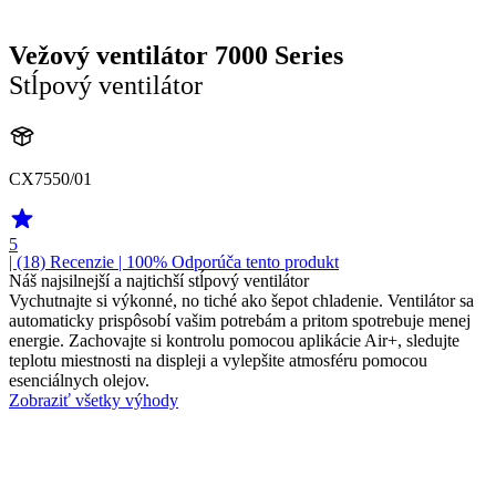
Vežový ventilátor 7000 Series
Stĺpový ventilátor
CX7550/01
5
| (18)
Recenzie
| 100% Odporúča tento produkt
Náš najsilnejší a najtichší stĺpový ventilátor
Vychutnajte si výkonné, no tiché ako šepot chladenie. Ventilátor sa
automaticky prispôsobí vašim potrebám a pritom spotrebuje menej
energie. Zachovajte si kontrolu pomocou aplikácie Air+, sledujte
teplotu miestnosti na displeji a vylepšite atmosféru pomocou
esenciálnych olejov.
Zobraziť všetky výhody