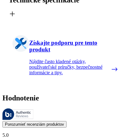
Získajte podporu pre tento
produkt
Nájdite často kladené otázky,
používateľské príručky, bezpečnostné
informácie a tipy.
Hodnotenie
Tieto recenzie spravuje Bazaarvoice a sú v súlade so Zásadami auten
Zákaznícke recenzie vo forme hodnotenia produktu a hviezdičiek sú u
Porozumieť recenziám produktov
5.0