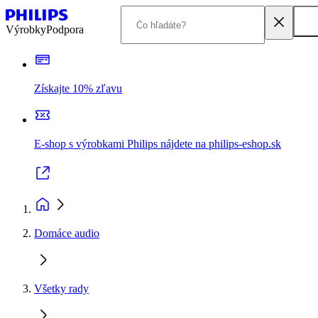
Výrobky
Podpora
Získajte 10% zľavu
E-shop s výrobkami Philips nájdete na philips-eshop.sk
Domáce audio
Všetky rady