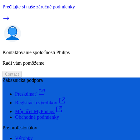
Prečítajte si naše záručné podmienky
Kontaktovanie spoločnosti Philips
Radi vám pomôžeme
Contact
Zákaznícka podpora
Preskúmať
Registrácia výrobkov
Môj účet MyPhilips
Obchodné podmienky
Pre profesionálov
Výrobky